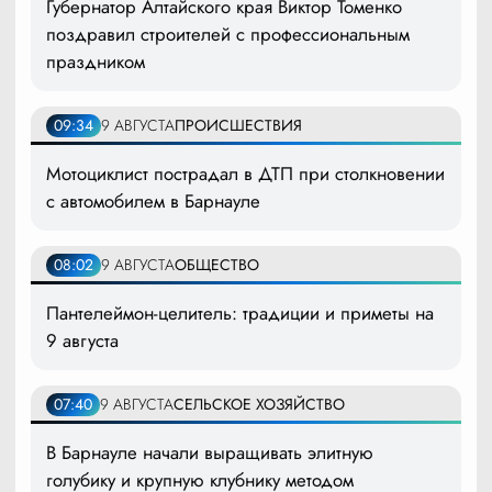
Губернатор Алтайского края Виктор Томенко
поздравил строителей с профессиональным
праздником
09:34
9 АВГУСТА
ПРОИСШЕСТВИЯ
Мотоциклист пострадал в ДТП при столкновении
с автомобилем в Барнауле
08:02
9 АВГУСТА
ОБЩЕСТВО
Пантелеймон-целитель: традиции и приметы на
9 августа
07:40
9 АВГУСТА
СЕЛЬСКОЕ ХОЗЯЙСТВО
В Барнауле начали выращивать элитную
голубику и крупную клубнику методом