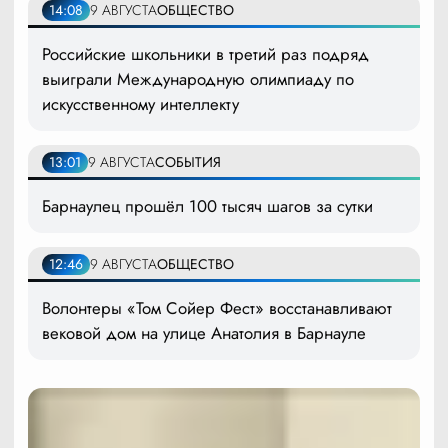
14:08
9 АВГУСТА
ОБЩЕСТВО
Российские школьники в третий раз подряд
выиграли Международную олимпиаду по
искусственному интеллекту
13:01
9 АВГУСТА
СОБЫТИЯ
Барнаулец прошёл 100 тысяч шагов за сутки
12:46
9 АВГУСТА
ОБЩЕСТВО
Волонтеры «Том Сойер Фест» восстанавливают
вековой дом на улице Анатолия в Барнауле