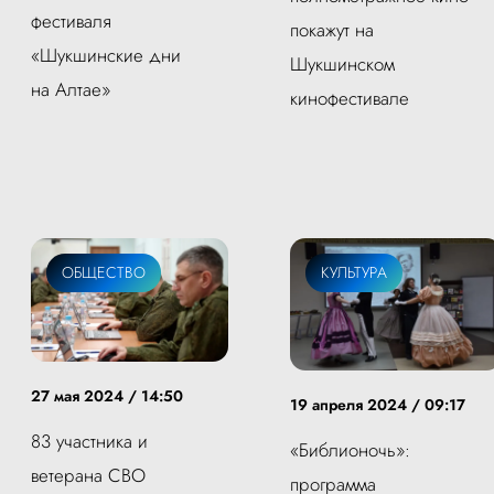
фестиваля
покажут на
«Шукшинские дни
Шукшинском
на Алтае»
кинофестивале
ОБЩЕСТВО
КУЛЬТУРА
27 мая 2024 / 14:50
19 апреля 2024 / 09:17
83 участника и
«Библионочь»:
ветерана СВО
программа