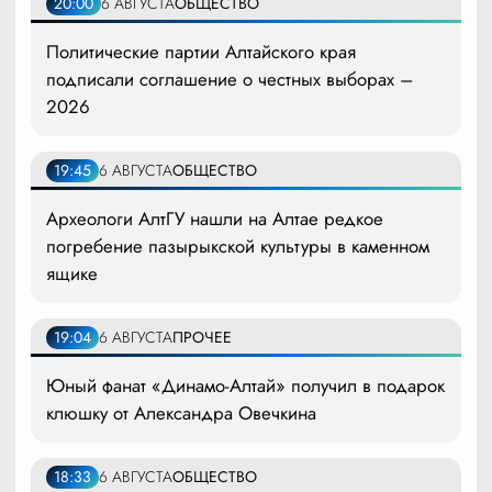
20:00
6 АВГУСТА
ОБЩЕСТВО
Политические партии Алтайского края
подписали соглашение о честных выборах –
2026
19:45
6 АВГУСТА
ОБЩЕСТВО
Археологи АлтГУ нашли на Алтае редкое
погребение пазырыкской культуры в каменном
ящике
19:04
6 АВГУСТА
ПРОЧЕЕ
Юный фанат «Динамо-Алтай» получил в подарок
клюшку от Александра Овечкина
18:33
6 АВГУСТА
ОБЩЕСТВО