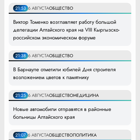
21:53
6 АВГУСТА
ОБЩЕСТВО
Виктор Томенко возглавляет работу большой
делегации Алтайского края на VIII Кыргызско-
российском экономическом форуме
21:38
6 АВГУСТА
ОБЩЕСТВО
В Барнауле отметили юбилей Дня строителя
возложением цветов к памятнику
21:25
6 АВГУСТА
ОБЩЕСТВО
МЕДИЦИНА
Новые автомобили отправятся в районные
больницы Алтайского края
21:07
6 АВГУСТА
ОБЩЕСТВО
ПОЛИТИКА