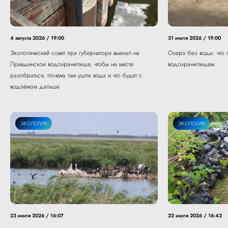
4 августа 2026 / 19:00
31 июля 2026 / 19:00
Экологический совет при губернаторе выехал на
Озеро без воды: что 
Правдинское водохранилище, чтобы на месте
водохранилищем
разобраться, почему там ушла вода и что будет с
водоёмом дальше
ЭКОЛОГИЯ
ЖКХ
ЭКОЛОГИЯ
23 июля 2026 / 16:07
22 июля 2026 / 16:42