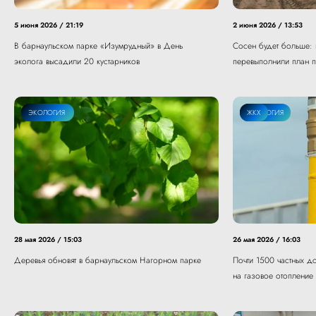
5 июня 2026 / 21:19
2 июня 2026 / 13:53
В барнаульском парке «Изумрудный» в День
Сосен будет больше: 
эколога высадили 20 кустарников
перевыполнили план п
ОБЩЕСТВО
ЭКОЛОГИЯ
ЭКОЛОГИЯ
ЖКХ
28 мая 2026 / 15:03
26 мая 2026 / 16:03
Деревья обновят в барнаульском Нагорном парке
Почти 1500 частных д
на газовое отопление