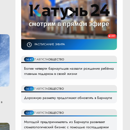
РАСПИСАНИЕ ЭФИРА
14:47
7 АВГУСТА
ОБЩЕСТВО
Более четверти барнаульцев назвали рождение ребёнка
главным подарком в своей жизни
14:11
7 АВГУСТА
ОБЩЕСТВО
Дорожную разметку продолжают обновлять в Барнауле
 в
13:57
7 АВГУСТА
ОБЩЕСТВО
Молодой предприниматель из Барнаула развивает
стоматологический бизнес с помощью господдержки