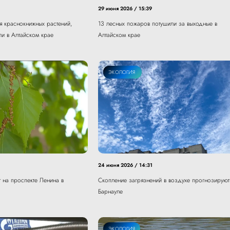
29 июня 2026 / 15:39
я краснокнижных растений,
13 лесных пожаров потушили за выходные в
ли в Алтайском крае
Алтайском крае
ОБЩЕСТВО
ЭКОЛОГИЯ
24 июня 2026 / 14:31
 на проспекте Ленина в
Скопление загрязнений в воздухе прогнозируют
Барнауле
ЭКОЛОГИЯ