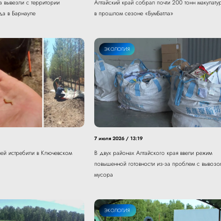
а вывезли с территории
Алтайский край собрал почти 200 тонн макулату
да в Барнауле
в прошлом сезоне «БумБатла»
ЭКОЛОГИЯ
7 июля 2026 / 13:19
ей истребили в Ключевском
В двух районах Алтайского края ввели режим
повышенной готовности из-за проблем с вывозо
мусора
ОБЩЕСТВО
ЭКОЛОГИЯ