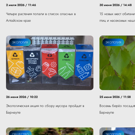
2 июля 2026 / 11:46
30 июня 2026 / 14:48
Четыре растения попали в список опасных в
15 новых мест обитани
Алтайском крае
птиц и насекомых наш
ЭКОЛОГИЯ
ЭКОЛОГИЯ
26 июня 2026 / 10:22
25 июня 2026 / 11:58
Экологическая акция по сбору мусора пройдет в
Восемь берёз посадят
Барнауле
Барнауле
ЭКОЛОГИЯ
ОБЩЕСТВО
ЖКХ
ЭКОЛОГИЯ