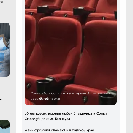
ры
Фильм «Колобок», снятый в Горном Алтае, вышел в
российский прокат
м
60 лет вместе: история любви Владимира и Софьи
Стародубцевых из Барнаула
День строителя отмечают в Алтайском крае