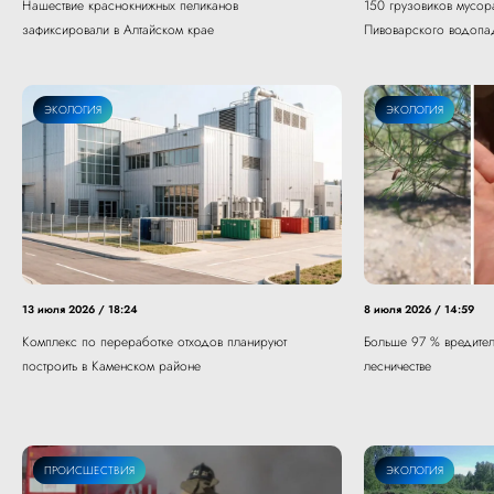
Нашествие краснокнижных пеликанов
150 грузовиков мусор
зафиксировали в Алтайском крае
Пивоварского водопа
ЭКОЛОГИЯ
ЭКОЛОГИЯ
13 июля 2026 / 18:24
8 июля 2026 / 14:59
Комплекс по переработке отходов планируют
Больше 97 % вредител
построить в Каменском районе
лесничестве
ЭКОЛОГИЯ
ПРОИСШЕСТВИЯ
ЭКОЛОГИЯ