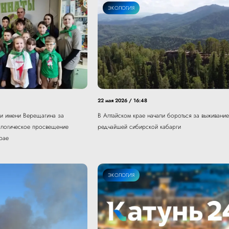
ЭКОЛОГИЯ
22 мая 2026 / 16:48
ии имени Верещагина за
В Алтайском крае начали бороться за выживание
ологическое просвещение
редчайшей сибирской кабарги
рае
ЭКОЛОГИЯ