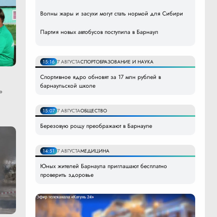
Волны жары и засухи могут стать нормой для Сибири
Партия новых автобусов поступила в Барнаул
15:16
7 АВГУСТА
СПОРТ
ОБРАЗОВАНИЕ И НАУКА
Спортивное ядро обновят за 17 млн рублей в
барнаульской школе
»
15:07
7 АВГУСТА
ОБЩЕСТВО
Березовую рощу преображают в Барнауле
14:51
7 АВГУСТА
МЕДИЦИНА
Юных жителей Барнаула приглашают бесплатно
проверить здоровье