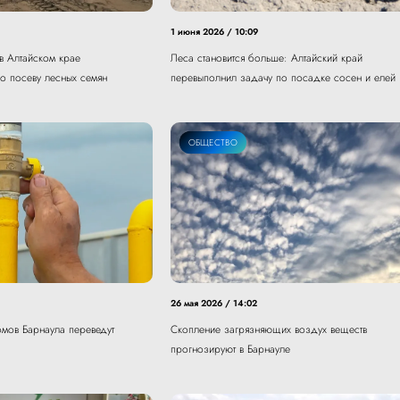
1 июня 2026 / 10:09
в Алтайском крае
Леса становится больше: Алтайский край
о посеву лесных семян
перевыполнил задачу по посадке сосен и елей
ЭКОЛОГИЯ
ОБЩЕСТВО
26 мая 2026 / 14:02
омов Барнаула переведут
Скопление загрязняющих воздух веществ
прогнозируют в Барнауле