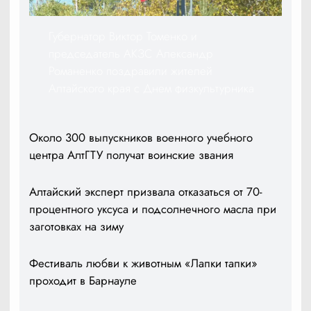
Губернатор Виктор Томенко и
председатель АКЗС Александр
Романенко поздравили жителей
Алтайского края с Днем физкультурника
Около 300 выпускников военного учебного
центра АлтГТУ получат воинские звания
Алтайский эксперт призвала отказаться от 70-
процентного уксуса и подсолнечного масла при
заготовках на зиму
Фестиваль любви к животным «Лапки тапки»
проходит в Барнауле