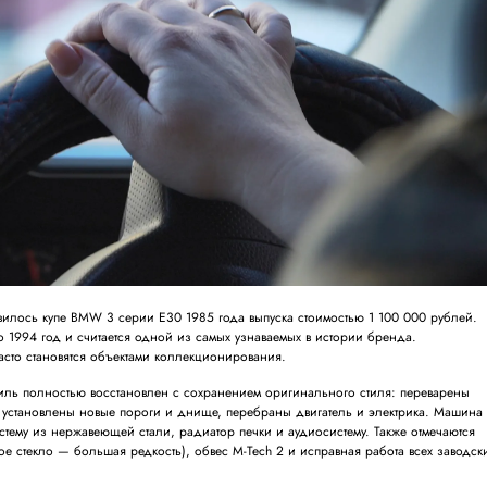
явилось купе BMW 3 серии E30 1985 года выпуска стоимостью 1 100 000 рублей.
 1994 год и считается одной из самых узнаваемых в истории бренда.
сто становятся объектами коллекционирования.
иль полностью восстановлен с сохранением оригинального стиля: переварены
 установлены новые пороги и днище, перебраны двигатель и электрика. Машина
тему из нержавеющей стали, радиатор печки и аудиосистему. Также отмечаются
е стекло — большая редкость), обвес M-Tech 2 и исправная работа всех заводск