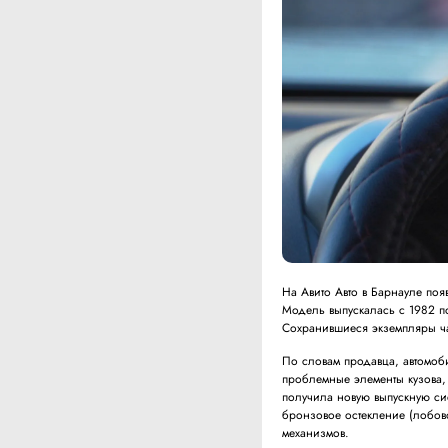
На Авито Авто в Барнауле по
Модель выпускалась с 1982 по
Сохранившиеся экземпляры ча
По словам продавца, автомоб
проблемные элементы кузова,
получила новую выпускную сис
бронзовое остекление (лобово
механизмов.