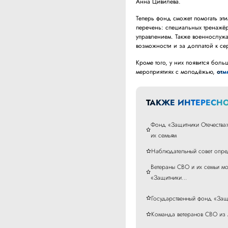
Анна Цивилева.
Теперь фонд сможет помогать эт
перечень: специальных тренажёр
управлением. Также военнослуж
возможности и за доплатой к се
Кроме того, у них появится боль
мероприятиях с молодёжью,
отм
ТАКЖЕ ИНТЕРЕСНО
Фонд «Защитники Отечества
их семьям
Наблюдательный совет опре
Ветераны СВО и их семьи мо
«Защитники…
Государственный фонд «Защ
Команда ветеранов СВО из А