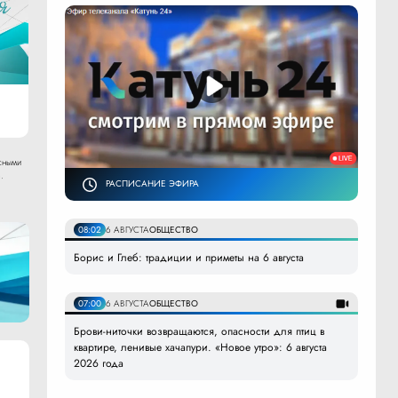
сными
.
РАСПИСАНИЕ ЭФИРА
08:02
6 АВГУСТА
ОБЩЕСТВО
Борис и Глеб: традиции и приметы на 6 августа
07:00
6 АВГУСТА
ОБЩЕСТВО
Брови-ниточки возвращаются, опасности для птиц в
квартире, ленивые хачапури. «Новое утро»: 6 августа
2026 года