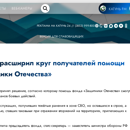
ЕТЫ
ВЕБ-КАМЕРЫ
КАТУНЬ FM
РЕКЛАМА НА КАТУНЬ 24 // (3852) 999-800
ВЕРСИЯ ДЛЯ СЛАБОВИДЯЩИХ
расширил круг получателей помощи
ики Отечества»
ринял решение, согласно которому помощь фонда «Защитники Отечества» смогу
ранов боевых действий.
служащих, получивших тяжёлые ранения в зоне СВО, но оставшихся в строю, а
тью, ставших таковыми при отражении вторжений на территориях, прилегающих к
упила председатель фонда, статс-секретарь — заместитель министра обороны РФ