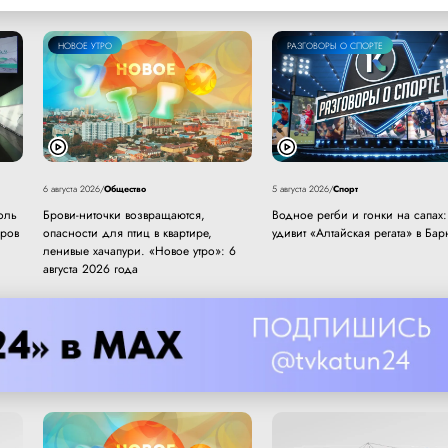
НОВОЕ УТРО
РАЗГОВОРЫ О СПОРТЕ
Общество
Спорт
6 августа 2026
/
5 августа 2026
/
оль
Брови-ниточки возвращаются,
Водное регби и гонки на сапах:
еров
опасности для птиц в квартире,
удивит «Алтайская регата» в Бар
ленивые хачапури. «Новое утро»: 6
августа 2026 года