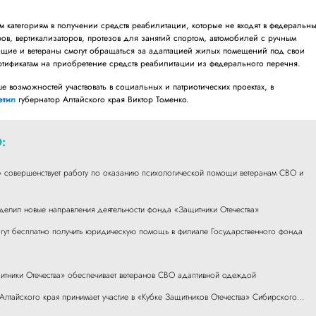
им категориям в получении средств реабилитации, которые не входят в федеральн
ов, вертикализаторов, протезов для занятий спортом, автомобилей с ручным
ащие и ветераны смогут обращаться за адаптацией жилых помещений под свои
ртификатам на приобретение средств реабилитации из федерального перечня.
ше возможностей участвовать в социальных и патриотических проектах, в
етил
губернатор Алтайского края Виктор Томенко.
:
» совершенствует работу по оказанию психологической помощи ветеранам СВО и
делил новые направления деятельности фонда «Защитники Отечества»
гут бесплатно получить юридическую помощь в филиале Государственного фонда
итники Отечества» обеспечивает ветеранов СВО адаптивной одеждой
лтайского края принимает участие в «Кубке Защитников Отечества» Сибирского…