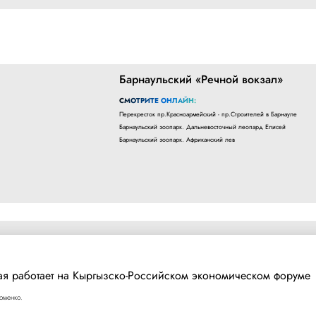
Барнаульский «Речной вокзал»
СМОТРИТЕ ОНЛАЙН:
Перекресток пр.Красноармейский - пр.Строителей в Барнауле
Барнаульский зоопарк. Дальневосточный леопард Елисей
Барнаульский зоопарк. Африканский лев
ая работает на Кыргызско-Российском экономическом форуме
оменко.