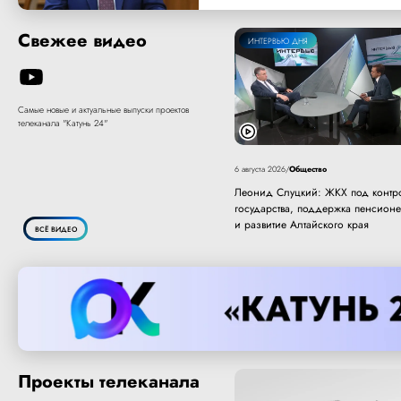
Свежее видео
ИНТЕРВЬЮ ДНЯ
Самые новые и актуальные выпуски проектов
телеканала "Катунь 24"
Общество
6 августа 2026
/
Леонид Слуцкий: ЖКХ под контр
государства, поддержка пенсион
и развитие Алтайского края
ВСЁ ВИДЕО
Проекты телеканала