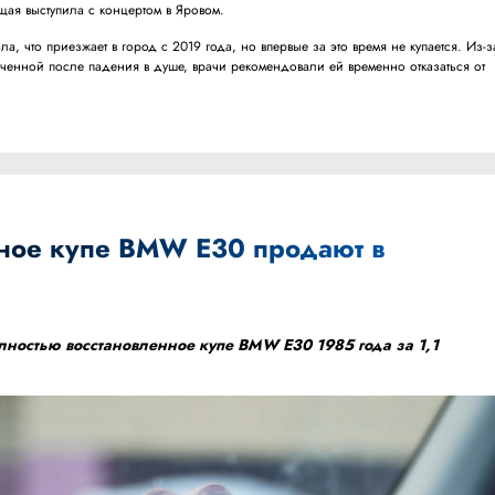
щая выступила с концертом в Яровом.
ла, что приезжает в город с 2019 года, но впервые за это время не купается. Из-з
ученной после падения в душе, врачи рекомендовали ей временно отказаться от
ное купе BMW E30 продают в
лностью восстановленное купе BMW E30 1985 года за 1,1