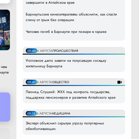
завершили в Алтайском крае
Барнаульские кинезитерапевты объяснили, как спасти
спину от грыж без операции
Человек погиб в Барнауле при пожаре в гараже
09:49
6 АВГУСТА
ПРОИСШЕСТВИЯ
Уголовное дело завели на покусавшую соседку
жительницу Барнаула
 чем
науле
09:47
6 АВГУСТА
ОБЩЕСТВО
Леонид Слуцкий: ЖКХ под контроль государства,
поддержка пенсионеров и развитие Алтайского края
09:13
6 АВГУСТА
МЕДИЦИНА
Эксперт объяснил скрытую угрозу популярных
обезболивающих