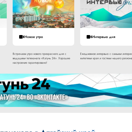
Новое утро
Интервью дня
Встречаем утро нового прекрасного дня с
Ежедневное интервью с самыми интере
ведущими телеканала «Катунь 24». Хорошее
жителями края и гостями нашего региона
настроение гарантировано!