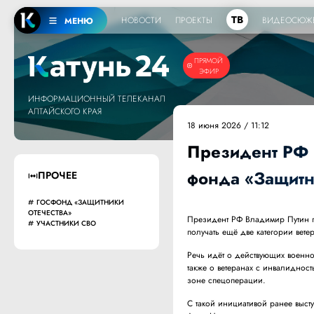
ТВ
НОВОСТИ
ПРОЕКТЫ
ВИДЕОСЮЖ
МЕНЮ
ПРЯМОЙ
ЭФИР
ИНФОРМАЦИОННЫЙ ТЕЛЕКАНАЛ
АЛТАЙСКОГО КРАЯ
18 июня 2026 / 11:12
Президент РФ 
фонда «Защитн
ПРОЧЕЕ
ГОСФОНД «ЗАЩИТНИКИ
ОТЕЧЕСТВА»
Президент РФ Владимир Путин п
УЧАСТНИКИ СВО
получать ещё две категории вете
Речь идёт о действующих военно
также о ветеранах с инвалиднос
зоне спецоперации.
С такой инициативой ранее выст