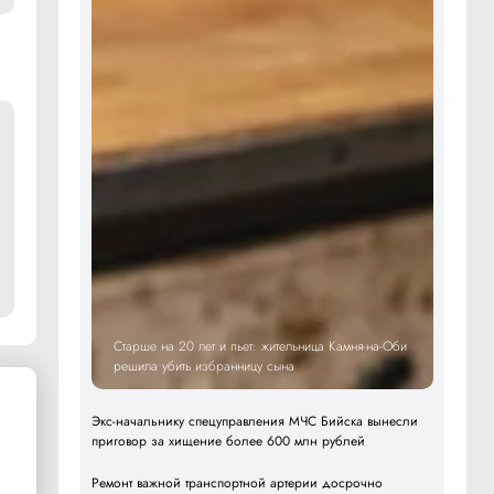
Старше на 20 лет и пьет: жительница Камня-на-Оби
решила убить избранницу сына
Экс-начальнику спецуправления МЧС Бийска вынесли
приговор за хищение более 600 млн рублей
Ремонт важной транспортной артерии досрочно