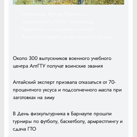
Губернатор Виктор Томенко и
председатель АКЗС Александр
Романенко поздравили жителей
Алтайского края с Днем физкультурника
Около 300 выпускников военного учебного
центра АлтГТУ получат воинские звания
Алтайский эксперт призвала отказаться от 70-
процентного уксуса и подсолнечного масла при
заготовках на зиму
В День физкультурника в Барнауле прошли
турниры по футболу, баскетболу, армрестлингу и
сдача ГТО