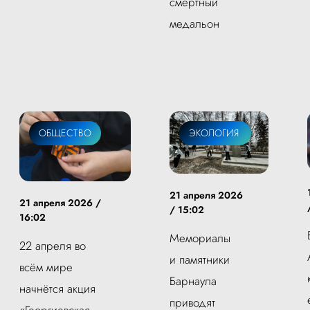
смертный
медальон
ОБЩЕСТВО
ОБЩЕСТВО
ЭКОЛОГИЯ
21 апреля 2026
21 апреля 2026 /
/ 15:02
16:02
Мемориалы
22 апреля во
и памятники
всём мире
Барнаула
начнётся акция
приводят
«Георгиевская