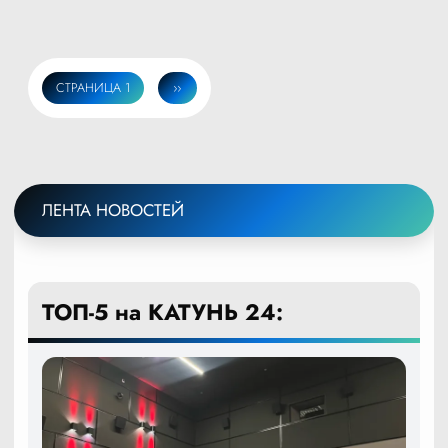
СТРАНИЦА 1
СЛЕДУЮЩАЯ
››
Нумерация
СТРАНИЦА
страниц
ЛЕНТА НОВОСТЕЙ
ТОП-5 на КАТУНЬ 24: