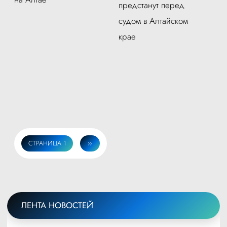
предстанут перед
судом в Алтайском
крае
СТРАНИЦА 1
СЛЕДУЮЩАЯ
››
Нумерация
СТРАНИЦА
страниц
ЛЕНТА НОВОСТЕЙ