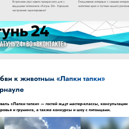
Встречаем утро нового прекрасного дня с
Ежедневное интервью с самыми интере
ведущими телеканала «Катунь 24». Хорошее
жителями края и гостями нашего региона
настроение гарантировано!
бви к животным «Лапки тапки»
арнауле
тиваль «Лапки тапки» — гостей ждут мастер-классы, консультации
ровья и груминга, а также конкурсы и шоу с питомцами.