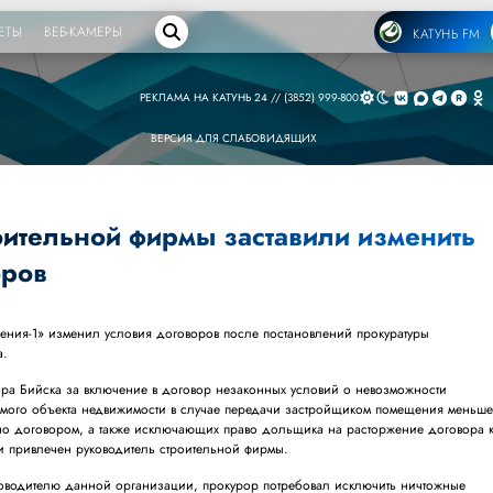
ЕТЫ
ВЕБ-КАМЕРЫ
КАТУНЬ FM
РЕКЛАМА НА КАТУНЬ 24 // (3852) 999-800
ВЕРСИЯ ДЛЯ СЛАБОВИДЯЩИХ
оительной фирмы заставили изменить
оров
ения-1» изменил условия договоров после постановлений прокуратуры
а.
ора Бийска за включение в договор незаконных условий о невозможности
аемого объекта недвижимости в случае передачи застройщиком помещения меньш
но договором, а также исключающих право дольщика на расторжение договора 
ти привлечен руководитель строительной фирмы.
ководителю данной организации, прокурор потребовал исключить ничтожные