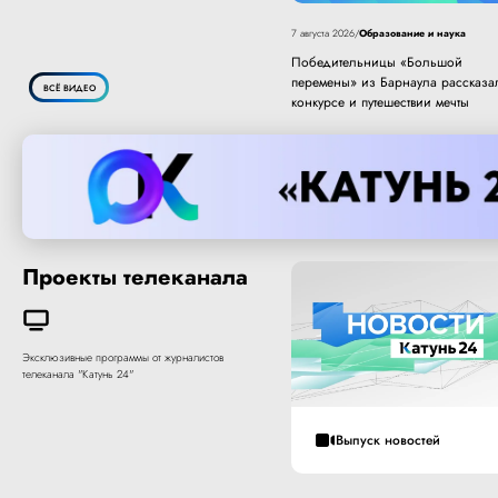
Образование и наука
7 августа 2026
/
Победительницы «Большой
перемены» из Барнаула рассказа
ВСЁ ВИДЕО
конкурсе и путешествии мечты
Проекты телеканала
Эксклюзивные программы от журналистов
телеканала "Катунь 24"
Выпуск новостей