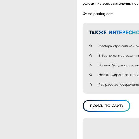
условия из всех заключенных об
Фото: pixabay.com
ТАКЖЕ ИНТЕРЕСНО
Мастера строительной фи
В Барнауле стартовал ин
Жителя Рубцовска застав
Нового директора назнач
Как работает современн
ПОИСК ПО САЙТУ