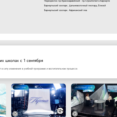
Перекресток пр.Красноармейский - пр.Строителей в Барнауле
Барнаульский зоопарк. Дальневосточный леопард Елисей
Барнаульский зоопарк. Африканский лев
их школах с 1 сентября
т в силу изменения в учебной программе и воспитательном процессе.
ПЕРСОНА
ИНТЕРВЬЮ ДНЯ