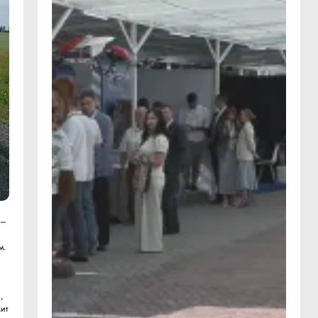
 –
м.
,
ит