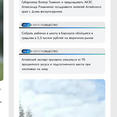
Губернатор Виктор Томенко и председатель АКЗС
Александр Романенко поздравили жителей Алтайского
края с Днем физкультурника
09:33
8 АВГУСТА
ОБЩЕСТВО
Собрать ребенка в школу в Барнауле обойдется в
среднем в 3,5 тысячи рублей на вторичном рынке
08:47
8 АВГУСТА
ОБЩЕСТВО
Алтайский эксперт призвала отказаться от 70-
процентного уксуса и подсолнечного масла при
заготовках на зиму
и,
а»