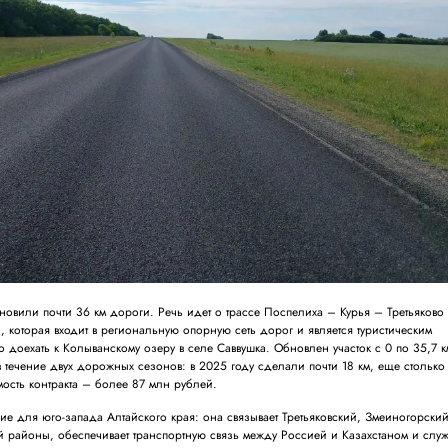
овили почти 36 км дороги. Речь идет о трассе Поспелиха – Курья – Третьяково
, которая входит в региональную опорную сеть дорог и является туристическим
доехать к Колыванскому озеру в селе Саввушка. Обновлен участок с 0 по 35,7 к
 течение двух дорожных сезонов: в 2025 году сделали почти 18 км, еще столько
мость контракта – более 87 млн рублей.
ие для юго-запада Алтайского края: она связывает Третьяковский, Змеиногорский
 районы, обеспечивает транспортную связь между Россией и Казахстаном и служ