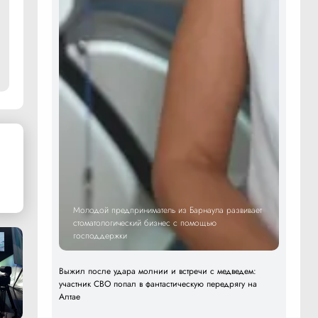
Молодой предприниматель из Барнаула развивает
стоматологический бизнес с помощью
господдержки
Выжил после удара молнии и встречи с медведем:
участник СВО попал в фантастическую передрягу на
Алтае