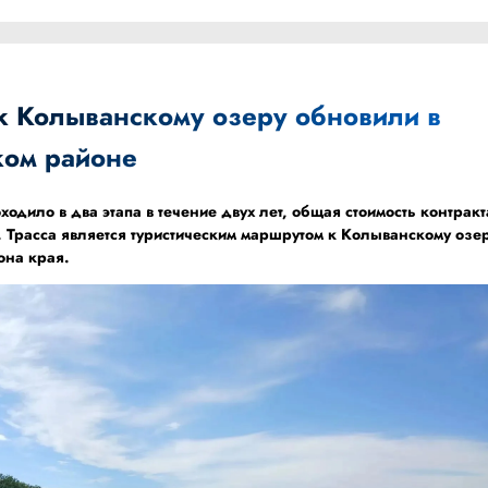
 к Колыванскому озеру обновили в
ком районе
одило в два этапа в течение двух лет, общая стоимость контракт
 Трасса является туристическим маршрутом к Колыванскому озе
она края.