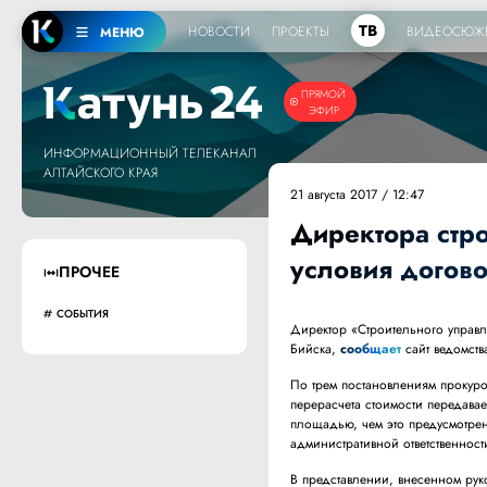
ТВ
НОВОСТИ
ПРОЕКТЫ
ВИДЕОСЮЖ
МЕНЮ
ПРЯМОЙ
ЭФИР
ИНФОРМАЦИОННЫЙ ТЕЛЕКАНАЛ
АЛТАЙСКОГО КРАЯ
21 августа 2017 / 12:47
Директора стр
условия догов
ПРОЧЕЕ
СОБЫТИЯ
Директор «Строительного управл
Бийска,
сообщает
сайт ведомств
По трем постановлениям прокур
перерасчета стоимости передав
площадью, чем это предусмотре
административной ответственнос
В представлении, внесенном ру