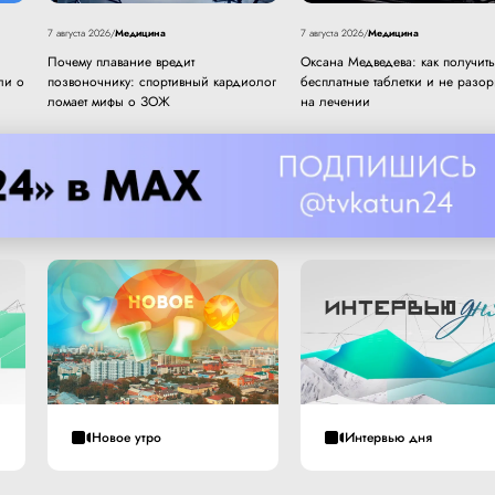
Медицина
Медицина
7 августа 2026
/
7 августа 2026
/
Почему плавание вредит
Оксана Медведева: как получить
ли о
позвоночнику: спортивный кардиолог
бесплатные таблетки и не разор
ломает мифы о ЗОЖ
на лечении
Новое утро
Интервью дня