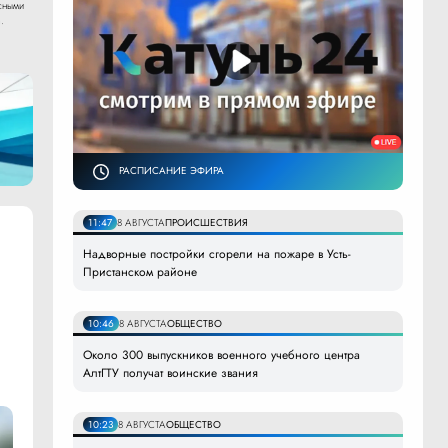
сными
.
РАСПИСАНИЕ ЭФИРА
11:47
8 АВГУСТА
ПРОИСШЕСТВИЯ
Надворные постройки сгорели на пожаре в Усть-
Пристанском районе
10:46
8 АВГУСТА
ОБЩЕСТВО
Около 300 выпускников военного учебного центра
АлтГТУ получат воинские звания
10:23
8 АВГУСТА
ОБЩЕСТВО