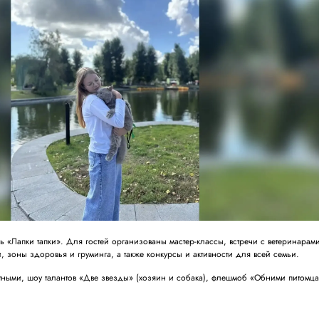
ь «Лапки тапки». Для гостей организованы мастер-классы, встречи с ветеринарам
 зоны здоровья и груминга, а также конкурсы и активности для всей семьи.
тными, шоу талантов «Две звезды» (хозяин и собака), флешмоб «Обними питомц