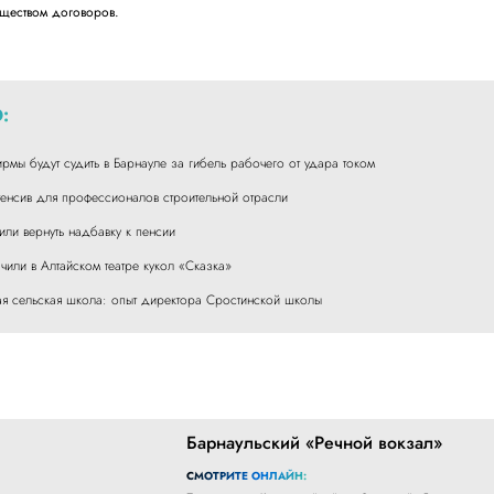
ществом договоров.
:
рмы будут судить в Барнауле за гибель рабочего от удара током
тенсив для профессионалов строительной отрасли
или вернуть надбавку к пенсии
или в Алтайском театре кукол «Сказка»
ая сельская школа: опыт директора Сростинской школы
Барнаульский «Речной вокзал»
СМОТРИТЕ ОНЛАЙН: