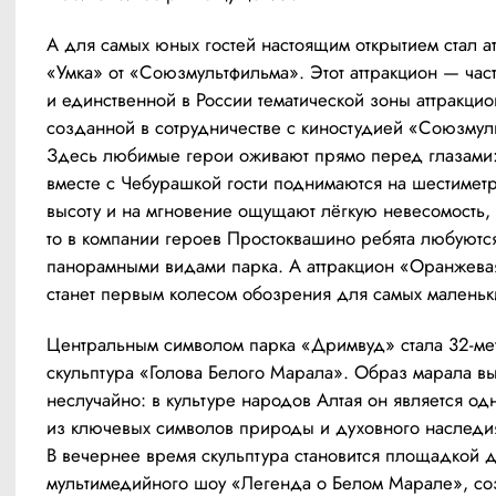
А для самых юных гостей настоящим открытием стал ат
«Умка» от «Союзмультфильма». Этот аттракцион — част
и единственной в России тематической зоны аттракцион
созданной в сотрудничестве с киностудией «Союзмуль
Здесь любимые герои оживают прямо перед глазами:
вместе с Чебурашкой гости поднимаются на шестиметр
высоту и на мгновение ощущают лёгкую невесомость, 
то в компании героев Простоквашино ребята любуются
панорамными видами парка. А аттракцион «Оранжевая
станет первым колесом обозрения для самых маленьки
Центральным символом парка «Дримвуд» стала 32-мет
скульптура «Голова Белого Марала». Образ марала вы
неслучайно: в культуре народов Алтая он является одн
из ключевых символов природы и духовного наследия
В вечернее время скульптура становится площадкой д
мультимедийного шоу «Легенда о Белом Марале», соз