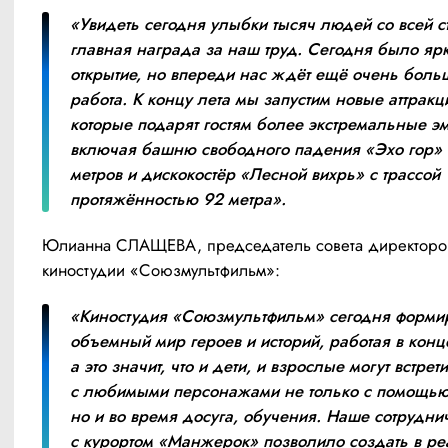
«Увидеть сегодня улыбки тысяч людей со всей с
главная награда за наш труд. Сегодня было ярк
открытие, но впереди нас ждёт ещё очень больш
работа. К концу лета мы запустим новые аттракц
которые подарят гостям более экстремальные эм
включая башню свободного падения «Эхо гор» в
метров и дискокостёр «Лесной вихрь» с трассой 
протяжённостью 92 метра».
Юлианна СЛАЩЕВА, председатель совета директоров
киностудии «Союзмультфильм»:
«Киностудия «Союзмультфильм» сегодня формир
объемный мир героев и историй, работая в конц
а это значит, что и дети, и взрослые могут встрети
с любимыми персонажами не только с помощью 
но и во время досуга, обучения. Наше сотруднич
с курортом «Манжерок» позволило создать в реа