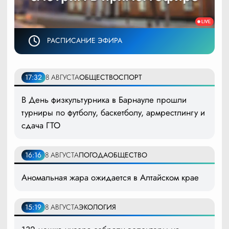
РАСПИСАНИЕ ЭФИРА
17:32
8 АВГУСТА
ОБЩЕСТВО
СПОРТ
В День физкультурника в Барнауле прошли
турниры по футболу, баскетболу, армрестлингу и
сдача ГТО
16:16
8 АВГУСТА
ПОГОДА
ОБЩЕСТВО
Аномальная жара ожидается в Алтайском крае
15:19
8 АВГУСТА
ЭКОЛОГИЯ