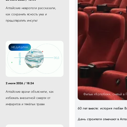
Алтайские неврологи рассказали,
как сохранить ясность ума и
предотвратить инсульт
МЕДИЦИНА
2 июля 2026 / 18:24
Алтайские врачи объяснили, как
Фильм «Колобок», снятый в 
избежать внезапной смерти от
инфарктов и тяжёлых травм
60 лет вместе: история любви
День строителя отмечают в Алт