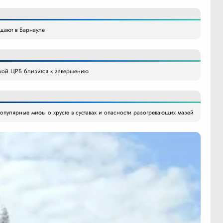
одают в Барнауле
кой ЦРБ близится к завершению
опулярные мифы о хрусте в суставах и опасности разогревающих мазей