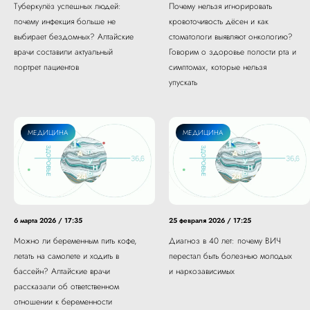
Туберкулёз успешных людей:
Почему нельзя игнорировать
почему инфекция больше не
кровоточивость дёсен и как
выбирает бездомных? Алтайские
стоматологи выявляют онкологию?
врачи составили актуальный
Говорим о здоровье полости рта и
портрет пациентов
симптомах, которые нельзя
упускать
МЕДИЦИНА
МЕДИЦИНА
6 марта 2026 / 17:35
25 февраля 2026 / 17:25
Можно ли беременным пить кофе,
Диагноз в 40 лет: почему ВИЧ
летать на самолете и ходить в
перестал быть болезнью молодых
бассейн? Алтайские врачи
и наркозависимых
рассказали об ответственном
отношении к беременности