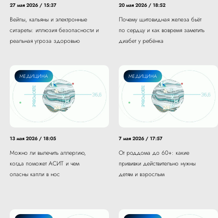
27 мая 2026 / 15:37
20 мая 2026 / 18:52
Вейпы, кальяны и электронные
Почему щитовидная железа бьёт
сигареты: иллюзия безопасности и
по сердцу и как вовремя заметить
реальная угроза здоровью
диабет у ребёнка
МЕДИЦИНА
МЕДИЦИНА
13 мая 2026 / 18:05
7 мая 2026 / 17:57
Можно ли вылечить аллергию,
От роддома до 60+: какие
когда поможет АСИТ и чем
прививки действительно нужны
опасны капли в нос
детям и взрослым