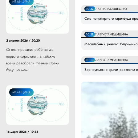
МЕДИЦИНА
10:32
7 АВГУСТА
ОБЩЕСТВО
Сеть популярного стритфуда пр
10:31
7 АВГУСТА
МЕДИЦИНА
2 апреля 2026 / 20:20
Масштабный ремонт Кулундинс
От планирования ребёнка до
первого кормления: алтайские
10:13
7 АВГУСТА
МЕДИЦИНА
врачи разобрали главные страхи
Барнаульские врачи развеяли п
будущих мам
МЕДИЦИНА
16 марта 2026 / 19:58