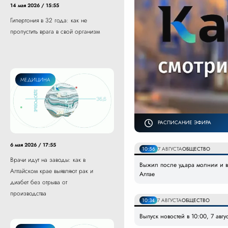
14 мая 2026 / 15:55
Гипертония в 32 года: как не
пропустить врага в свой организм
МЕДИЦИНА
РАСПИСАНИЕ ЭФИРА
6 мая 2026 / 17:55
10:56
7 АВГУСТА
ОБЩЕСТВО
Врачи идут на заводы: как в
Выжил после удара молнии и вс
Алтайском крае выявляют рак и
Алтае
диабет без отрыва от
производства
10:34
7 АВГУСТА
ОБЩЕСТВО
Выпуск новостей в 10:00, 7 авгу