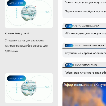
Волны жары и засухи могут ст
МЕДИЦИНА
Партия новых автобусов поступ
11:38
7 АВГУСТА
ЭКОНОМИКА
ИИ-помощника для консультаци
10 июня 2026 / 16:19
От первых шагов до марафона:
как тренироваться без стресса для
11:32
7 АВГУСТА
ПРОИСШЕСТВИЯ
организма
Срубленные деревья обошлись 
11:14
7 АВГУСТА
ПОЛИТИКА
Губернатор Алтайского края об
МЕДИЦИНА