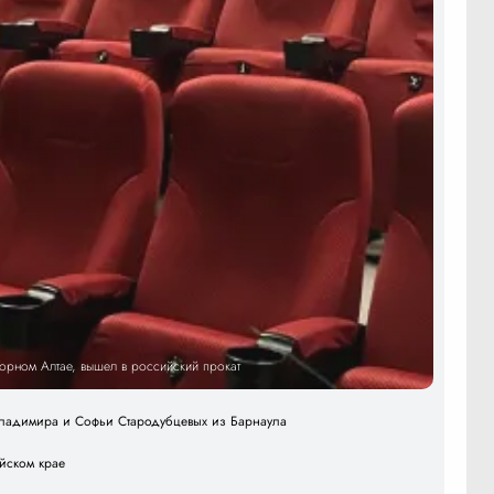
Горном Алтае, вышел в российский прокат
 Владимира и Софьи Стародубцевых из Барнаула
айском крае