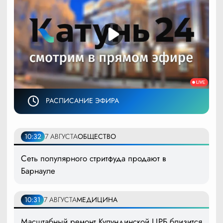
РАСПИСАНИЕ ЭФИРА
10:32
7 АВГУСТА
ОБЩЕСТВО
Сеть популярного стритфуда продают в
Барнауле
10:31
7 АВГУСТА
МЕДИЦИНА
Масштабный ремонт Кулундинской ЦРБ близится