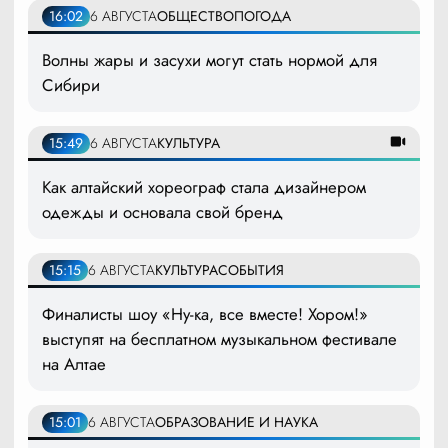
16:02
6 АВГУСТА
ОБЩЕСТВО
ПОГОДА
Волны жары и засухи могут стать нормой для
Сибири
15:49
6 АВГУСТА
КУЛЬТУРА
Как алтайский хореограф стала дизайнером
одежды и основала свой бренд
15:15
6 АВГУСТА
КУЛЬТУРА
СОБЫТИЯ
Финалисты шоу «Ну-ка, все вместе! Хором!»
выступят на бесплатном музыкальном фестивале
на Алтае
15:01
6 АВГУСТА
ОБРАЗОВАНИЕ И НАУКА