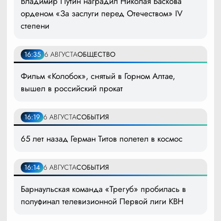
Владимир Путин наградил Николая Баскова
орденом «За заслуги перед Отечеством» IV
степени
16:35
6 АВГУСТА
ОБЩЕСТВО
Фильм «Колобок», снятый в Горном Алтае,
вышел в российский прокат
16:19
6 АВГУСТА
СОБЫТИЯ
65 лет назад Герман Титов полетел в космос
16:14
6 АВГУСТА
СОБЫТИЯ
Барнаульская команда «Трегуб» пробилась в
полуфинал телевизионной Первой лиги КВН