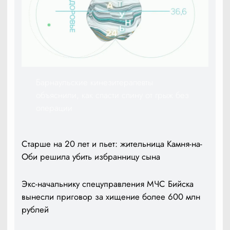
Барнаульские кинезитерапевты
объяснили, как спасти спину от грыж без
операции
Старше на 20 лет и пьет: жительница Камня-на-
Оби решила убить избранницу сына
Экс-начальнику спецуправления МЧС Бийска
вынесли приговор за хищение более 600 млн
рублей