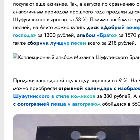
покупают еще активнее. Так, в августе по сравнению с 
аналогичным периодом прошлого года продажи диско
Шуфутинского выросли на 58 %. Помимо альбома с кул
песней, на Авито можно купить
 диск «Добрый вечер,
господа»
 за 1300 рублей,
 альбом «Брато»
 за 1570 р
также
 сборник лучших песен
 всего за 218 рублей. 
Продажи календарей год к году выросли на 9 %. На А
можно приобрести
 отрывной календарь с изображ
Шуфутинского в стиле комиксов
 за 380 рублей. А
 
с фотографией певца и автографом
 обойдется в 55