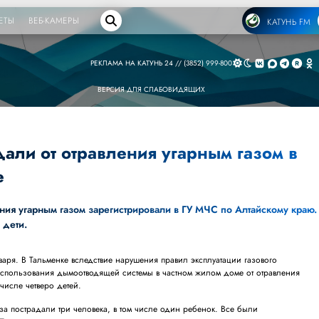
ЕТЫ
ВЕБ-КАМЕРЫ
КАТУНЬ FM
РЕКЛАМА НА КАТУНЬ 24 // (3852) 999-800
ВЕРСИЯ ДЛЯ СЛАБОВИДЯЩИХ
дали от отравления угарным газом в
е
ния угарным газом зарегистрировали в
ГУ МЧС по Алтайскому краю
.
 дети.
ря. В Тальменке вследствие нарушения правил эксплуатации газового
использования дымоотводящей системы в частном жилом доме от отравления
 числе четверо детей.
аза пострадали три человека, в том числе один ребенок. Все были