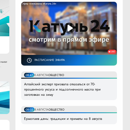
РАСПИСАНИЕ ЭФИРА
сными
.
08:47
8 АВГУСТА
ОБЩЕСТВО
Алтайский эксперт призвала отказаться от 70-
процентного уксуса и подсолнечного масла при
заготовках на зиму
08:02
8 АВГУСТА
ОБЩЕСТВО
Ермолаев день: традиции и приметы на 8 августа