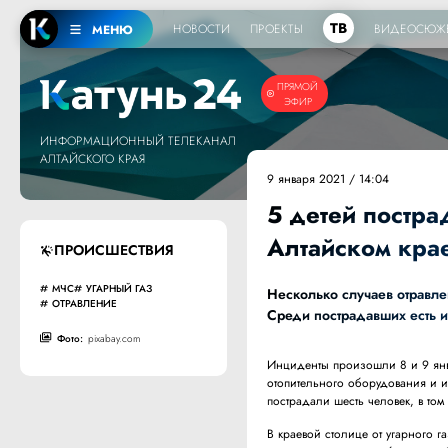
ТВ
НОВОСТИ
ПРОЕКТЫ
ВИДЕОСЮЖ
МЕНЮ
ПРЯМОЙ
ЭФИР
ИНФОРМАЦИОННЫЙ ТЕЛЕКАНАЛ
АЛТАЙСКОГО КРАЯ
9 января 2021 / 14:04
5 детей постра
Алтайском кра
ПРОИСШЕСТВИЯ
МЧС
УГАРНЫЙ ГАЗ
Несколько случаев отравле
ОТРАВЛЕНИЕ
Среди пострадавших есть и
Фото:
pixabay.com
Инциденты произошли 8 и 9 янва
отопительного оборудования и 
пострадали шесть человек, в том
В краевой столице от угарного г