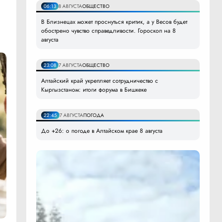
06:13
8 АВГУСТА
ОБЩЕСТВО
В Близнецах может проснуться критик, а у Весов будет
обострено чувство справедливости. Гороскоп на 8
августа
23:08
7 АВГУСТА
ОБЩЕСТВО
Алтайский край укрепляет сотрудничество с
Кыргызстаном: итоги форума в Бишкеке
22:45
7 АВГУСТА
ПОГОДА
До +26: о погоде в Алтайском крае 8 августа