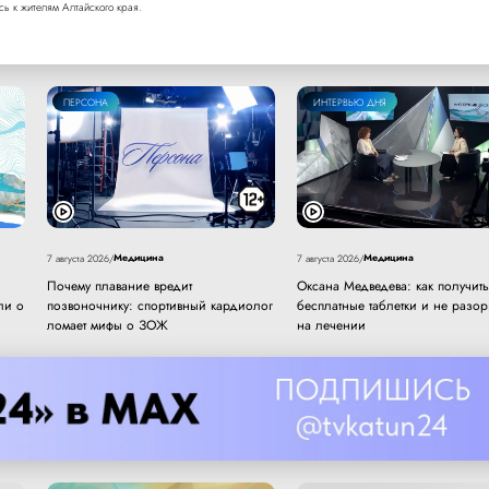
сь
к жителям Алтайского края.
ПЕРСОНА
ИНТЕРВЬЮ ДНЯ
Медицина
Медицина
7 августа 2026
/
7 августа 2026
/
Почему плавание вредит
Оксана Медведева: как получить
ли о
позвоночнику: спортивный кардиолог
бесплатные таблетки и не разор
ломает мифы о ЗОЖ
на лечении