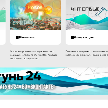
Новое утро
Интервью дня
Встречаем утро нового прекрасного дня с
Ежедневное интервью с самыми интере
ведущими телеканала «Катунь 24». Хорошее
жителями края и гостями нашего региона
настроение гарантировано!