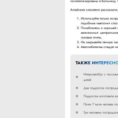
госпитализированы в больницу. 
Алтайские спасатели рассказали,
Используйте только испр
подобные «мелочи» спосо
Позаботьтесь о хорошей в
межсезонья: центральное
газовые плиты.
Не закрывайте печную зас
Автолюбителям следует не
ТАКЖЕ ИНТЕРЕСНО
Микроавтобус с пассажи
детей
Два подростка пострада
Подростки изготовили вз
Почти 7 тысяч человек п
Три человека пострадал