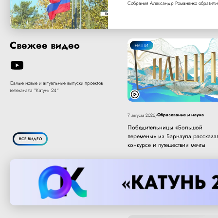
Собрания Александр Романенко
обратили
Свежее видео
НАШИ
Самые новые и актуальные выпуски проектов
телеканала "Катунь 24"
Образование и наука
7 августа 2026
/
Победительницы «Большой
перемены» из Барнаула рассказа
ВСЁ ВИДЕО
конкурсе и путешествии мечты