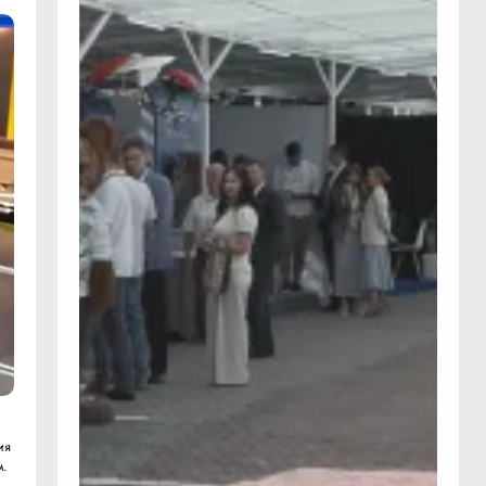
ия
м.