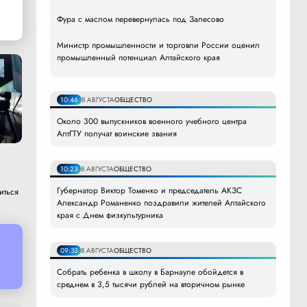
Фура с маслом перевернулась под Залесово
Министр промышленности и торговли России оценил
промышленный потенциал Алтайского края
10:46
8 АВГУСТА
ОБЩЕСТВО
Около 300 выпускников военного учебного центра
АлтГТУ получат воинские звания
10:23
8 АВГУСТА
ОБЩЕСТВО
Губернатор Виктор Томенко и председатель АКЗС
иться
Александр Романенко поздравили жителей Алтайского
края с Днем физкультурника
09:33
8 АВГУСТА
ОБЩЕСТВО
Собрать ребенка в школу в Барнауле обойдется в
среднем в 3,5 тысячи рублей на вторичном рынке