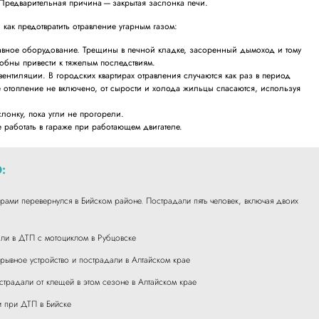
Предварительная причина — закрытая заслонка печи.
 как предотвратить отравление угарным газом:
авное оборудование. Трещины в печной кладке, засоренный дымоход и тому
бны привести к тяжелым последствиям.
ентиляции. В городских квартирах отравления случаются как раз в период
 отопление не включено, от сырости и холода жильцы спасаются, используя
лонку, пока угли не прогорели.
 работать в гараже при работающем двигателе.
:
рами перевернулся в Бийском районе. Пострадали пять человек, включая двоих
ли в ДТП с мотоциклом в Рубцовске
рывное устройство и пострадали в Алтайском крае
острадали от клещей в этом сезоне в Алтайском крае
и при ДТП в Бийске