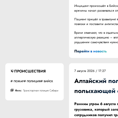
Инцидент произошёл в Бийске
мужчины начал развиваться от
Пациент пришёл в травмпункт
повязки и поставили антигист
Врачи отмечают, что в отдель
аллергическую реакцию – впл
ухудшении самочувствия нужн
Перейти в новость
ПРОИСШЕСТВИЯ
7 августа 2026 / 17:27
Алтайский по
ПОЖАР
ПОЛИЦИЯ
БИЙСК
полыхающей 
Фото:
Транспортная полиция Сибири
Ранним утром 6 август
грузовика, который заг
сотрудников получил т