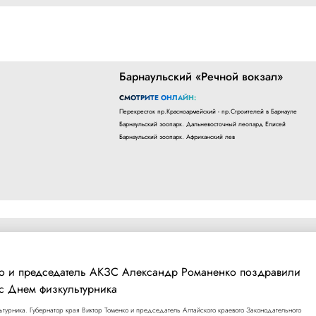
Барнаульский «Речной вокзал»
СМОТРИТЕ ОНЛАЙН:
Перекресток пр.Красноармейский - пр.Строителей в Барнауле
Барнаульский зоопарк. Дальневосточный леопард Елисей
Барнаульский зоопарк. Африканский лев
ко и председатель АКЗС Александр Романенко поздравили
 с Днем физкультурника
льтурника. Губернатор края Виктор Томенко и председатель Алтайского краевого Законодательного