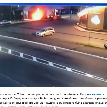
ом 6 августа 2026 года на трассе Барнаул — Горно-Алтайск. Как
рассказали
в
олиции Сибири, при въезде в Бийск сотрудники Алтайского линейного управлен
зжей части грузовой автомобиль, задняя часть которого была охвачена пламене