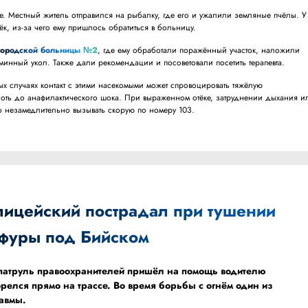
. Местный житель отправился на рыбалку, где его и ужалили земляные пчёлы. У
ёк, из-за чего ему пришлось обратиться в больницу.
городской больницы №2
, где ему обработали поражённый участок, наложили
аминный укол. Также дали рекомендации и посоветовали посетить терапевта.
ных случаях контакт с этими насекомыми может спровоцировать тяжёлую
оть до анафилактического шока. При выраженном отёке, затруднении дыхания и
о незамедлительно вызывать скорую по номеру 103.
лицейский пострадал при тушении
фуры под Бийском
а патруль правоохранителей пришёл на помощь водителю
орелся прямо на трассе. Во время борьбы с огнём один из
равмы.