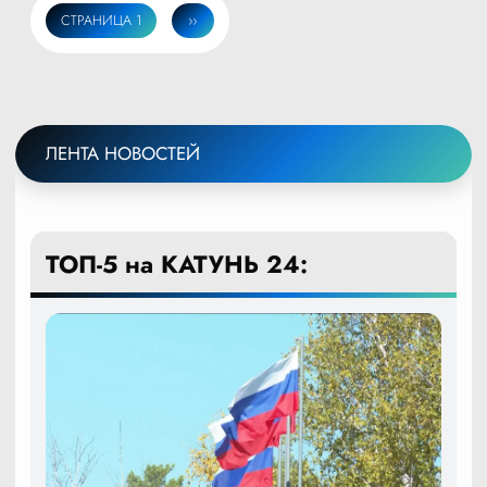
СТРАНИЦА 1
СЛЕДУЮЩАЯ
››
Нумерация
СТРАНИЦА
страниц
ЛЕНТА НОВОСТЕЙ
ТОП-5 на КАТУНЬ 24: