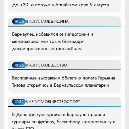
До +30: о погоде в Алтайском крае 9 августа
19:26
8 АВГУСТА
МЕДИЦИНА
Барнаулец избавился от гипертонии и
межпозвоночных грыж благодаря
декомпрессионным тренажёрам
18:26
8 АВГУСТА
ОБЩЕСТВО
Бесплатные выставки к 65-летию полета Германа
Титова открылись в Барнаульском планетарии
17:32
8 АВГУСТА
ОБЩЕСТВО
СПОРТ
В День физкультурника в Барнауле прошли
турниры по футболу, баскетболу, армрестлингу и
сдача ГТО