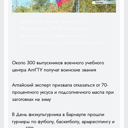
Губернатор Виктор Томенко и
председатель АКЗС Александр
Романенко поздравили жителей
Алтайского края с Днем физкультурника
Около 300 выпускников военного учебного
центра АлтГТУ получат воинские звания
Алтайский эксперт призвала отказаться от 70-
процентного уксуса и подсолнечного масла при
заготовках на зиму
В День физкультурника в Барнауле прошли
турниры по футболу, баскетболу, армрестлингу и