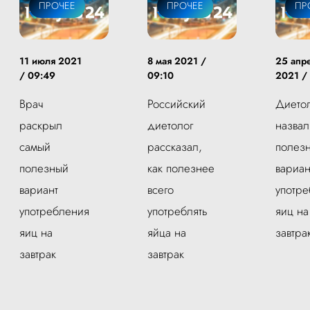
ПРОЧЕЕ
ПРОЧЕЕ
ПР
11 июля 2021
8 мая 2021 /
25 апр
/ 09:49
09:10
2021 /
Врач
Российский
Дието
раскрыл
диетолог
назвал
самый
рассказал,
полез
полезный
как полезнее
вариан
вариант
всего
употр
употребления
употреблять
яиц на
яиц на
яйца на
завтра
завтрак
завтрак