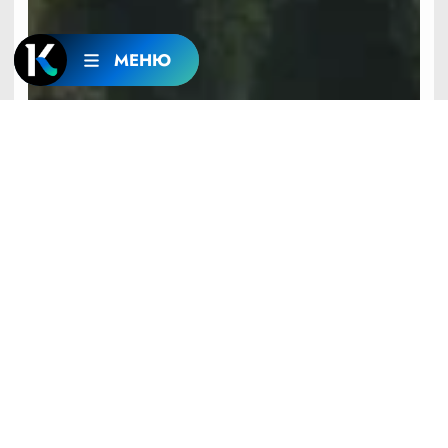
МЕНЮ
До +28: о погоде в Алтайском крае 7 августа
18:16
6 АВГУСТА
ОБЩЕСТВО