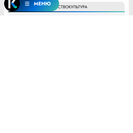
МЕНЮ
17:12
6 АВГУСТА
ОБЩЕСТВО
КУЛЬТУРА
Владимир Путин наградил Николая Баскова
орденом «За заслуги перед Отечеством» IV
степени