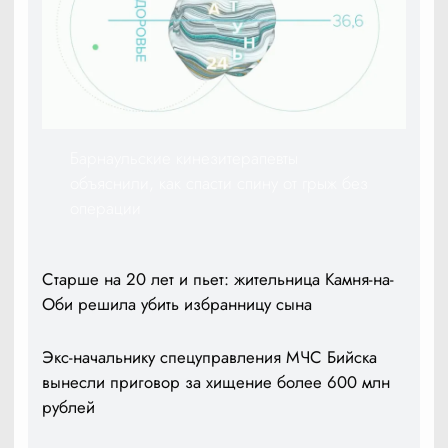
Барнаульские кинезитерапевты
объяснили, как спасти спину от грыж без
операции
Старше на 20 лет и пьет: жительница Камня-на-
Оби решила убить избранницу сына
Экс-начальнику спецуправления МЧС Бийска
вынесли приговор за хищение более 600 млн
рублей