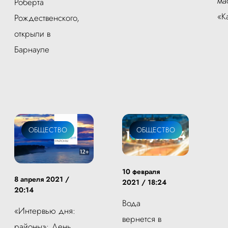
ма
Роберта
«К
Рождественского,
открыли в
Барнауле
ОБЩЕСТВО
ОБЩЕСТВО
10 февраля
8 апреля 2021 /
2021 / 18:24
20:14
Вода
«Интервью дня:
вернется в
районы»: День