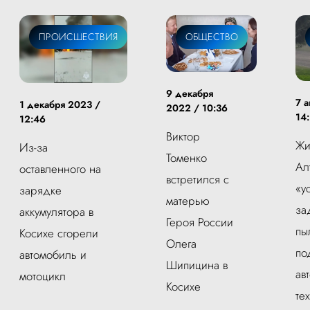
ПРОИСШЕСТВИЯ
ОБЩЕСТВО
9 декабря
7 а
1 декабря 2023 /
2022 / 10:36
14
12:46
Виктор
Жи
Из-за
Томенко
Ал
оставленного на
встретился с
«у
зарядке
матерью
за
аккумулятора в
Героя России
пы
Косихе сгорели
Олега
по
автомобиль и
Шипицина в
ав
мотоцикл
Косихе
те