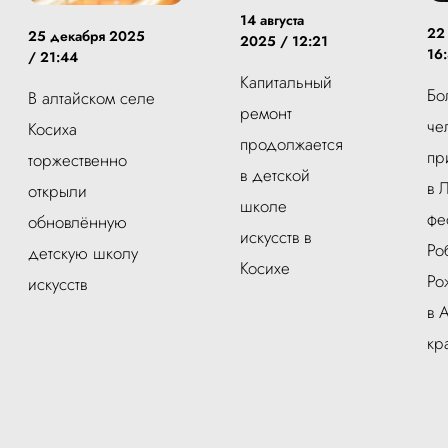
14 августа
22
25 декабря 2025
2025 / 12:21
16
/ 21:44
Капитальный
Бо
В алтайском селе
ремонт
че
Косиха
продолжается
пр
торжественно
в детской
в 
открыли
школе
фе
обновлённую
искусств в
Ро
детскую школу
Косихе
Ро
искусств
в 
кр