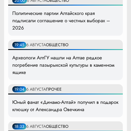
20:00
6 АВГУСТА
ОБЩЕСТВО
Политические партии Алтайского края
подписали соглашение о честных выборах –
2026
19:45
6 АВГУСТА
ОБЩЕСТВО
Археологи АлтГУ нашли на Алтае редкое
погребение пазырыкской культуры в каменном
ящике
19:04
6 АВГУСТА
ПРОЧЕЕ
Юный фанат «Динамо-Алтай» получил в подарок
клюшку от Александра Овечкина
18:33
6 АВГУСТА
ОБЩЕСТВО