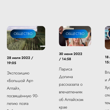
ОБЩЕСТВО
ОБЩЕСТВО
30 июня 2022
18
28 июля 2022 /
/ 14:58
15
19:05
Лариса
Вл
Экспозицию
Долина
и 
«Большой Арт-
рассказала о
Ху
Алтай»,
впечатлениях
от
посвящённую 90-
об Алтайском
те
летию поэта
крае