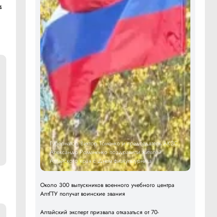
4
Губернатор Виктор Томенко и председатель АКЗС
Александр Романенко поздравили жителей
Алтайского края с Днем физкультурника
Около 300 выпускников военного учебного центра
АлтГТУ получат воинские звания
Алтайский эксперт призвала отказаться от 70-