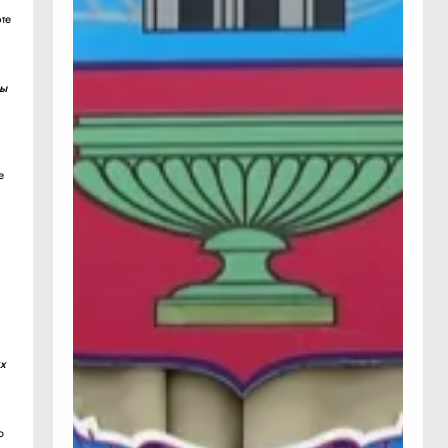
те
бы
е
х
ю