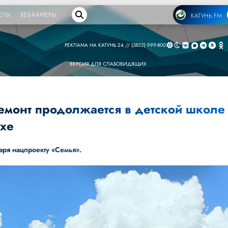
ЕТЫ
ВЕБ-КАМЕРЫ
КАТУНЬ FM
РЕКЛАМА НА КАТУНЬ 24 // (3852) 999-800
ВЕРСИЯ ДЛЯ СЛАБОВИДЯЩИХ
емонт продолжается в детской школе
ихе
даря
нацпроекту «Семья»
.