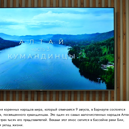
 коренных народов мира, который отмечается 9 августа, в Барнауле состоялся
а, посвященного кумандинцам. Это один из самых малочисленных народов Алта
трех тысяч его представителей. Веками этот этнос селится в бассейне реки Бии,
и уклад жизни.