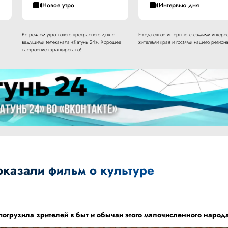
Новое утро
Интервью дня
Встречаем утро нового прекрасного дня с
Ежедневное интервью с самыми интере
ведущими телеканала «Катунь 24». Хорошее
жителями края и гостями нашего региона
настроение гарантировано!
оказали фильм о культуре
огрузила зрителей в быт и обычаи этого малочисленного народ