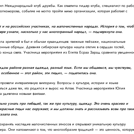
пил Международный клуб дружбы. Как отметила лидер клуба, специалист по рабо
коморова, событие не могло пройти мимо организации, которая работает с
 и на российских участниках, на малочисленных народах. История о том, что
мере узнали, насколько у нас многогранный народ», — подчеркнула она.
ила зрителей в быт и обычаи кумандинцев: таежные пейзажи, национальные
онные обряды. Древняя сибирская культура нашла отклик в сердцах гостей,
о конца света. Участница мероприятия из Египта Есраа Зарад сравнила увиденно
каждом районе разная одежда, разный язык. Если мы общаемся, мы чувствуем,
-то особенное — этот район, эти люди», — поделилась она.
провели интерактивную викторину. Вопросы о культуре, истории и языке
ться даже тех, кто родился и вырос на Алтае. Участница мероприятия Юлия
ла удивлена новыми фактами.
ьно узнать про лебедей, так же про культуру, одежду. Это очень красиво и
красные люди нас окружают, и мы должны знать и рассказывать всем про таки
азала она.
охранять наследие малочисленных этносов и открывают уникальную культуру
мира. Они напоминают о том, что многообразие традиций — это ценность, котору