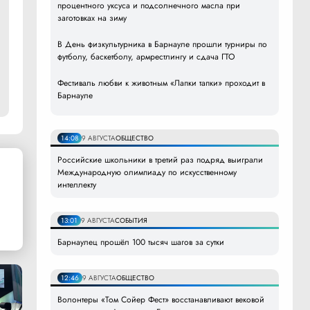
процентного уксуса и подсолнечного масла при
заготовках на зиму
В День физкультурника в Барнауле прошли турниры по
футболу, баскетболу, армрестлингу и сдача ГТО
Фестиваль любви к животным «Лапки тапки» проходит в
Барнауле
14:08
9 АВГУСТА
ОБЩЕСТВО
Российские школьники в третий раз подряд выиграли
Международную олимпиаду по искусственному
интеллекту
13:01
9 АВГУСТА
СОБЫТИЯ
Барнаулец прошёл 100 тысяч шагов за сутки
12:46
9 АВГУСТА
ОБЩЕСТВО
Волонтеры «Том Сойер Фест» восстанавливают вековой