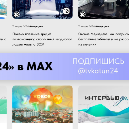
Медицина
Медицина
7 августа 2026
/
7 августа 2026
/
Почему плавание вредит
Оксана Медведева: как получить
ли о
позвоночнику: спортивный кардиолог
бесплатные таблетки и не разор
ломает мифы о ЗОЖ
на лечении