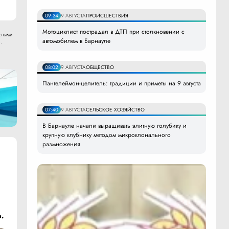
09:34
9 АВГУСТА
ПРОИСШЕСТВИЯ
Мотоциклист пострадал в ДТП при столкновении с
сными
автомобилем в Барнауле
.
08:02
9 АВГУСТА
ОБЩЕСТВО
Пантелеймон-целитель: традиции и приметы на 9 августа
07:40
9 АВГУСТА
СЕЛЬСКОЕ ХОЗЯЙСТВО
В Барнауле начали выращивать элитную голубику и
крупную клубнику методом микроклонального
размножения
а.