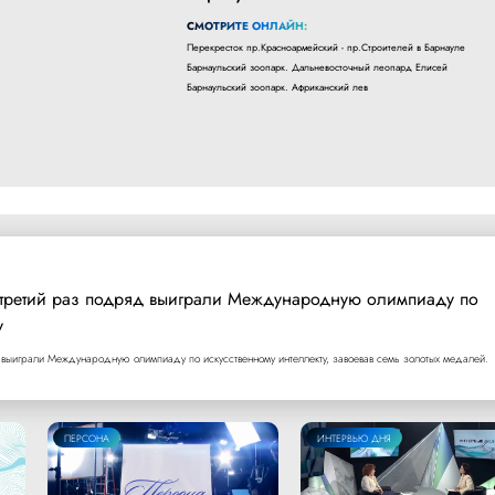
СМОТРИТЕ ОНЛАЙН:
Перекресток пр.Красноармейский - пр.Строителей в Барнауле
Барнаульский зоопарк. Дальневосточный леопард Елисей
Барнаульский зоопарк. Африканский лев
 третий раз подряд выиграли Международную олимпиаду по
у
выиграли Международную олимпиаду по искусственному интеллекту, завоевав семь золотых медалей.
ПЕРСОНА
ИНТЕРВЬЮ ДНЯ