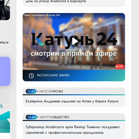
дом на улице Анатолия в Барнауле
иться
РАСПИСАНИЕ ЭФИРА
11:27
9 АВГУСТА
ПРОЧЕЕ
Екатерина Андреева отдыхает на Алтае у берега Катуни
10:49
9 АВГУСТА
ОБЩЕСТВО
Губернатор Алтайского края Виктор Томенко поздравил
строителей с профессиональным праздником