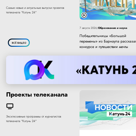
Самые новые и актуальные выпуски проектов
телеканала "Катунь 24"
Образование и наука
7 августа 2026
/
Победительницы «Большой
перемены» из Барнаула рассказа
ВСЁ ВИДЕО
конкурсе и путешествии мечты
Проекты телеканала
Эксклюзивные программы от журналистов
телеканала "Катунь 24"