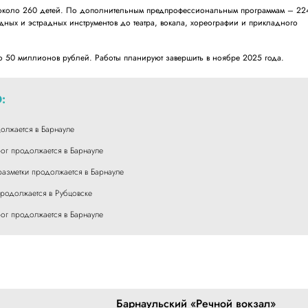
около 260 детей. По дополнительным предпрофессиональным программам – 22
дных и эстрадных инструментов до театра, вокала, хореографии и прикладного
ло 50 миллионов рублей. Работы планируют завершить в ноябре 2025 года.
:
олжается в Барнауле
ог продолжается в Барнауле
азметки продолжается в Барнауле
родолжается в Рубцовске
ог продолжается в Барнауле
Барнаульский «Речной вокзал»