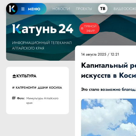
ТВ
НОВОСТИ
ПРОЕКТЫ
ВИДЕОСЮЖ
МЕНЮ
ПРЯМОЙ
ЭФИР
ИНФОРМАЦИОННЫЙ ТЕЛЕКАНАЛ
АЛТАЙСКОГО КРАЯ
14 августа 2025 / 12:21
Капитальный р
искусств в Кос
КУЛЬТУРА
КАПРЕМОНТ
ДШИ
КОСИХА
Это стало возможно благо
Фото:
Минкультуры Алтайского
края