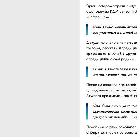
Организатором встречи высту
с молодежью КДМ Валерия Вол
иностранцами.
«Нам важно делать акцент
все участники в полной 
Документальная лента погруз
костюмы, рассказы и традици
приехавших на Алтай с другог
с традициями своей родины.
«У нас в Египте тоже в 
что это диалект, это что
После кинопоказа для гостей 
кумандинцев заставили задума
Ахматова призналась, что бы
«Это было очень удивител
вдохновляюще. Такие пре
прекрасных людей», — ск
Подобные встречи помогают с
Сибири для гостей со всего 