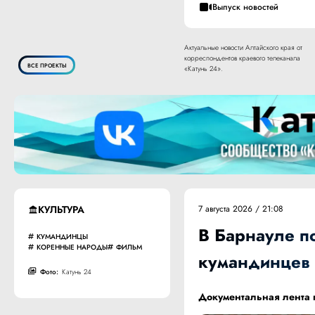
Выпуск новостей
Актуальные новости Алтайского края от
корреспондентов краевого телеканала
ВСЕ ПРОЕКТЫ
«Катунь 24».
КУЛЬТУРА
7 августа 2026 / 21:08
В Барнауле п
КУМАНДИНЦЫ
КОРЕННЫЕ НАРОДЫ
ФИЛЬМ
кумандинцев
Фото:
Катунь 24
Документальная лента п