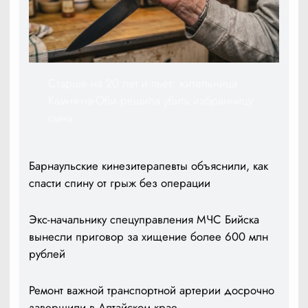
Старше на 20 лет и пьет: жительница
Камня-на-Оби решила убить избранницу
сына
Барнаульские кинезитерапевты объяснили, как
спасти спину от грыж без операции
Экс-начальнику спецуправления МЧС Бийска
вынесли приговор за хищение более 600 млн
рублей
Ремонт важной транспортной артерии досрочно
завершили в Алтайском крае