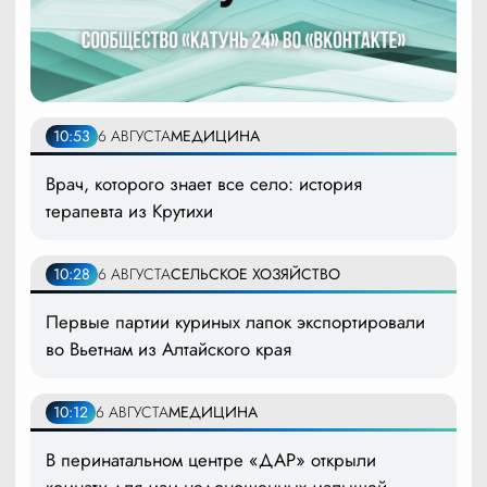
10:53
6 АВГУСТА
МЕДИЦИНА
Врач, которого знает все село: история
терапевта из Крутихи
10:28
6 АВГУСТА
СЕЛЬСКОЕ ХОЗЯЙСТВО
Первые партии куриных лапок экспортировали
во Вьетнам из Алтайского края
10:12
6 АВГУСТА
МЕДИЦИНА
В перинатальном центре «ДАР» открыли
комнату для мам недоношенных малышей