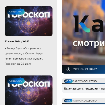
ОБЩЕСТВО
22 июля 2026 / 06:13
У Тельца будут обострены все
органы чувств, а Стрелец будет
полон противоречивых эмоций.
Гороскоп на 22 июля
РАСПИСАНИЕ ЭФИРА
ОБЩЕСТВО
08:02
8 АВГУСТА
ОБЩЕСТВО
Ермолаев день: традиции и при
06:13
8 АВГУСТА
ОБЩЕСТВО