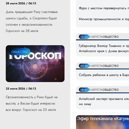
28 июля 2026 / 06:13
Фура с маслом перевернулась 
День предвещает Раку счастливые
шансы судьбы, а Скорпион будет
Министр промышленности и то
склонен к неорганизованности.
Гороскоп на 28 июля
10:23
8 АВГУСТА
ОБЩЕСТВО
Губернатор Виктор Томенко и 
Алтайского края с Днем физкул
ОБЩЕСТВО
09:33
8 АВГУСТА
ОБЩЕСТВО
Собрать ребенка в школу в Бар
25 июля 2026 / 06:13
08:47
8 АВГУСТА
ОБЩЕСТВО
Организованность у Рака будет на
Алтайский эксперт призвала отк
высоте, а Весам будет интересно
на зиму
все вокруг. Гороскоп на 25 июля