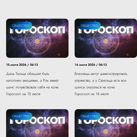
ОБЩЕСТВО
ОБЩЕСТВО
15 июля 2026 / 06:13
14 июля 2026 / 06:13
День Тельца обещает быть
Близнецы могут демонстрировать
наполнен эмоциями, а Рак имеет
упрямство, а у Стрельца есть все
шанс почувствовать себя на коне.
шансы оказаться на коне.
Гороскоп на 15 июля
Гороскоп на 14 июля
ОБЩЕСТВО
ОБЩЕСТВО