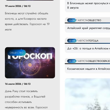
В Близнецах может проснуться к
19 июля 2026 / 06:13
8 августа
Близнецы могут случайно обидеть
кого-то, а для Козерога настало
23:08
7 АВГУСТА
ОБЩЕСТВО
время действовать. Гороскоп на 19
Алтайский край укрепляет сотр
июля
22:45
7 АВГУСТА
ПОГОДА
До +26: о погоде в Алтайском к
ОБЩЕСТВО
22:08
7 АВГУСТА
ОБЩЕСТВО
ОБРАЗ
Космическая неделя в Алтайском
16 июля 2026 / 06:13
День Раку стоит посвятить
разработке планов, а Водолей
способен испытывать
неуверенность во всем. Гороскоп