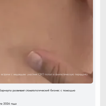
встречи с медведем: участник СВО попал в фантастическую передрягу
арнаула развивает стоматологический бизнес с помощью
ста 2026 года