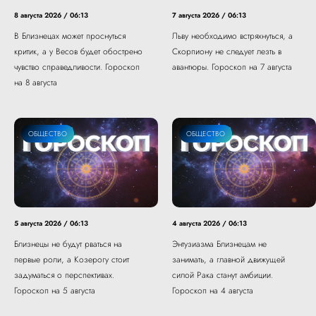
8 августа 2026 / 06:13
7 августа 2026 / 06:13
В Близнецах может проснуться
Льву необходимо встряхнуться, а
критик, а у Весов будет обострено
Скорпиону не следует лезть в
чувство справедливости. Гороскоп
авантюры. Гороскоп на 7 августа
на 8 августа
ОБЩЕСТВО
ОБЩЕСТВО
5 августа 2026 / 06:13
4 августа 2026 / 06:13
Близнецы не будут рваться на
Энтузиазма Близнецам не
первые роли, а Козерогу стоит
занимать, а главной движущей
задуматься о перспективах.
силой Рака станут амбиции.
Гороскоп на 5 августа
Гороскоп на 4 августа