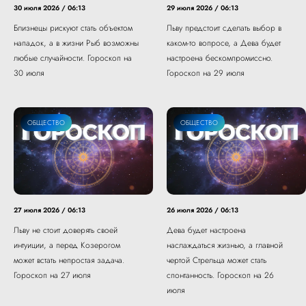
30 июля 2026 / 06:13
29 июля 2026 / 06:13
Близнецы рискуют стать объектом
Льву предстоит сделать выбор в
нападок, а в жизни Рыб возможны
каком-то вопросе, а Дева будет
любые случайности. Гороскоп на
настроена бескомпромиссно.
30 июля
Гороскоп на 29 июля
ОБЩЕСТВО
ОБЩЕСТВО
27 июля 2026 / 06:13
26 июля 2026 / 06:13
Льву не стоит доверять своей
Дева будет настроена
интуиции, а перед Козерогом
наслаждаться жизнью, а главной
может встать непростая задача.
чертой Стрельца может стать
Гороскоп на 27 июля
спонтанность. Гороскоп на 26
июля