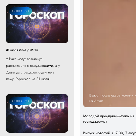
ОБЩЕСТВО
31 июля 2026 / 06:13
У Рака могут возникнуть
разногласия с окружающими, а у
Девы ум с сердцем будут не в
ладу. Гороскоп на 31 июля
Выжил после удара молнии и 
на Алтае
ОБЩЕСТВО
Молодой предприниматель из Б
господдержки
Выпуск новостей в 17:00, 7 авгу