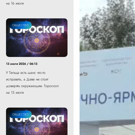
на 16 июля
ОБЩЕСТВО
13 июля 2026 / 06:13
У Тельца есть шанс что-то
исправить, а Деве не стоит
доверять окружающим. Гороскоп
на 13 июля
ОБЩЕСТВО