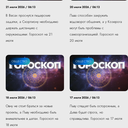
21 июля 2026 / 06:13
20 июля 2026 / 06:13
В Весах проснутся лидерские
Льва способен закружить
задатки, а Скорпиону необходимо
водоворот общения, а у Козерога
держать дистанцию с
могут быть проблемы с
окружающими. Гороскоп на 21
самоорганизацией. Гороскоп на
июля
20 июля
ОБЩЕСТВО
ОБЩЕСТВО
18 июля 2026 / 06:13
17 июля 2026 / 06:13
Овну не стоит браться за новые
Льву следует быть осторожным, а
проекты, а Льву необходимо быть
Дева будет строга, но
внимательнее в делах. Гороскоп на
справедлива. Гороскоп на 17 июля
18 июля