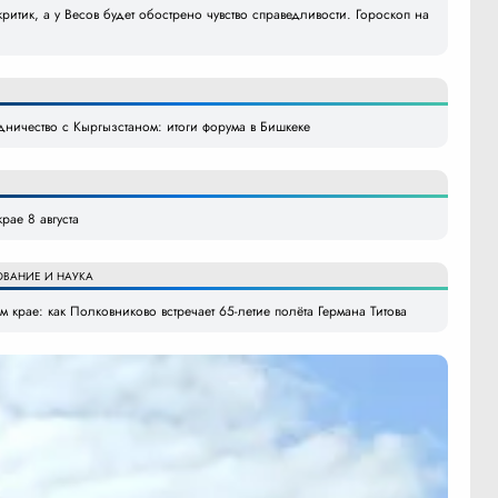
ритик, а у Весов будет обострено чувство справедливости. Гороскоп на
удничество с Кыргызстаном: итоги форума в Бишкеке
рае 8 августа
ОВАНИЕ И НАУКА
 крае: как Полковниково встречает 65-летие полёта Германа Титова