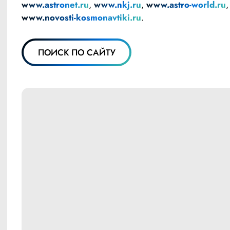
www.astronet.ru
, 
www.nkj.ru
, 
www.astro-world.ru
,
www.novosti-kosmonavtiki.ru
.
ПОИСК ПО САЙТУ