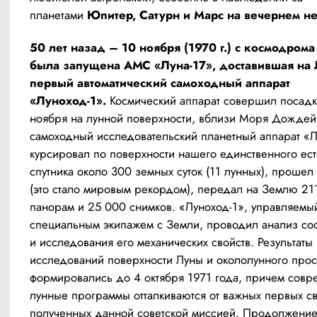
планетами 
Юпитер, Сатурн и Марс на вечернем не
50 лет назад – 10 ноября (1970 г.) с космодрома
была запущена АМС «Луна-17», доставившая на 
первый автоматический самоходный аппарат 
«Луноход-1».
 Космический аппарат совершил посадку
ноября на лунной поверхности, вблизи Моря Дождей
самоходный исследовательский планетный аппарат «Лу
курсировал по поверхности нашего единственного ест
спутника около 300 земных суток (11 лунных), прошел 
(это стало мировым рекордом), передал на Землю 211
панорам и 25 000 снимков. «Луноход-1», управляемый
специальным экипажем с Земли, проводил анализ сост
и исследования его механических свойств. Результаты 
исследований поверхности Луны и окололунного прост
формировались до 4 октября 1971 года, причем совр
лунные программы отталкиваются от важных первых св
полученных данной советской миссией. Продолжение