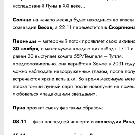
исследований Луны в XXI веке… 
Солнце 
на начало месяца будет находиться во власти 
созвездия 
Весов,
 а 22.11 переместится 
в Скорпиона
Леониды
 – метеорный поток проявляет свою активно
30 ноября,
 с максимумом «падающих звёзд» 17.11 и 
равен 20 выступает комета 55P/Темпеля – Туттля, 
предположительно, она вернётся к Земле в 2031 году
можно наблюдать невооруженным глазом, после полу
встречаются яркие вспышки. Во время максимума мете
потока тонкий лунный серп после новолуния не помеш
любоваться «падающими звёздами».
Луна
 проявит смену фаз таким образом:
08.11 
– фаза последней четверти 
в созвездии Рака