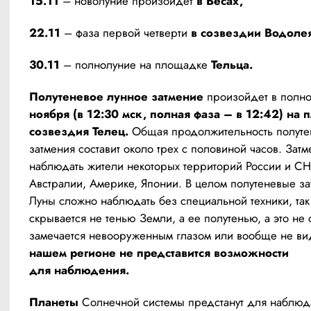
15.11
 – новолуние произойдёт 
в Весах,
22.11
 – фаза первой четверти 
в созвездии Водолея
30.11
 – полнолуние на площадке 
Тельца.
Полутеневое лунное затмение
 произойдет в полн
ноября (в 12:30 мск, полная фаза – в 12:42) на 
созвездия Телец.
 Общая продолжительность полутен
затмения составит около трех с половиной часов. Затме
наблюдать жители некоторых территорий России и СНГ,
Австралии, Америке, Японии. В целом полутеневые за
Луны сложно наблюдать без специальной техники, так 
скрывается не тенью Земли, а ее полутенью, а это не 
замечается невооруженным глазом или вообще не ви
нашем регионе не представится возможности 
для наблюдения.
Планеты
 Солнечной системы предстанут для наблюда