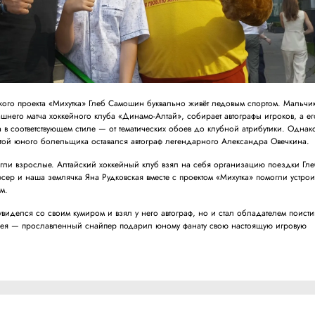
го проекта «Михутка» Глеб Самошин буквально живёт ледовым спортом. Мальчи
шнего матча хоккейного клуба «Динамо-Алтай», собирает автографы игроков, а ег
в соответствующем стиле — от тематических обоев до клубной атрибутики. Однак
чтой юного болельщика оставался автограф легендарного Александра Овечкина.
огли взрослые. Алтайский хоккейный клуб взял на себя организацию поездки Гл
сер и наша землячка Яна Рудковская вместе с проектом «Михутка» помогли устрои
м.
увиделся со своим кумиром и взял у него автограф, но и стал обладателем поист
фея — прославленный снайпер подарил юному фанату свою настоящую игровую