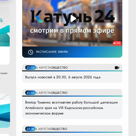
РАСПИСАНИЕ ЭФИРА
21:55
6 АВГУСТА
ОБЩЕСТВО
сными
Выпуск новостей в 20:30, 6 августа 2026 года
.
21:53
6 АВГУСТА
ОБЩЕСТВО
Виктор Томенко возглавляет работу большой делегации
Алтайского края на VIII Кыргызско-российском
экономическом форуме
21:38
6 АВГУСТА
ОБЩЕСТВО