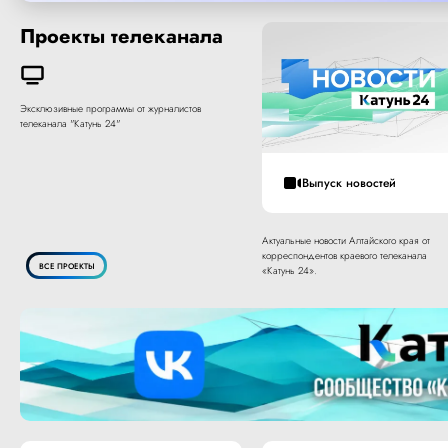
Проекты телеканала
Эксклюзивные программы от журналистов
телеканала "Катунь 24"
Выпуск новостей
Актуальные новости Алтайского края от
корреспондентов краевого телеканала
ВСЕ ПРОЕКТЫ
«Катунь 24».