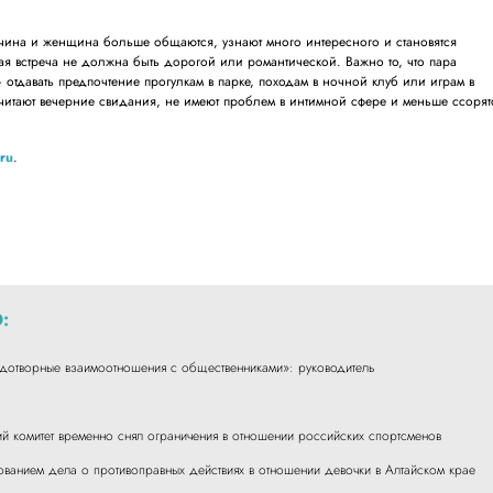
чина и женщина больше общаются, узнают много интересного и становятся
ая встреча не должна быть дорогой или романтической. Важно то, что пара
– отдавать предпочтение прогулкам в парке, походам в ночной клуб или играм в
итают вечерние свидания, не имеют проблем в интимной сфере и меньше ссорят
.ru
.
:
одотворные взаимоотношения с общественниками»: руководитель
 комитет временно снял ограничения в отношении российских спортсменов
ованием дела о противоправных действиях в отношении девочки в Алтайском крае