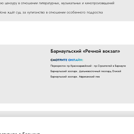
 цензуру в отношении литературных, музыкальных и кинопроизведений
она ждёт суд за хулиганство в отношении особенного подростка
Барнаульский «Речной вокзал»
СМОТРИТЕ ОНЛАЙН:
Перекресток пр.Красноармейский - пр.Строителей в Барнауле
Барнаульский зоопарк. Дальневосточный леопард Елисей
Барнаульский зоопарк. Африканский лев