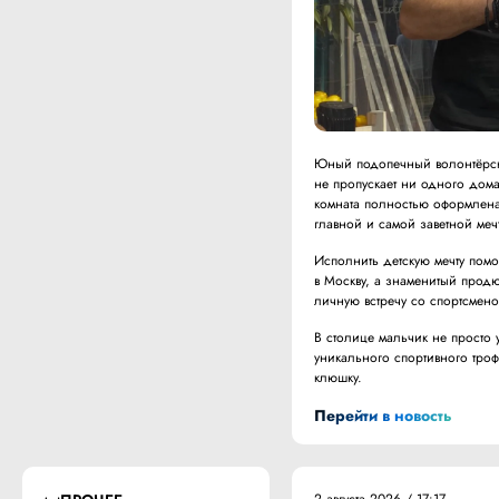
Юный подопечный волонтёрско
не пропускает ни одного дома
комната полностью оформлена 
главной и самой заветной ме
Исполнить детскую мечту пом
в Москву, а знаменитый продю
личную встречу со спортсмено
В столице мальчик не просто 
уникального спортивного тро
клюшку.
Перейти в новость