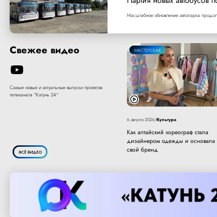
Партия новых автобусов п
Масштабное обновление автопарка продолж
Свежее видео
МАСТЕРСКАЯ
Самые новые и актуальные выпуски проектов
телеканала "Катунь 24"
Культура
6 августа 2026
/
Как алтайский хореограф стала
дизайнером одежды и основала
свой бренд
ВСЁ ВИДЕО