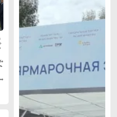
к
о
о
еба
ть
ине