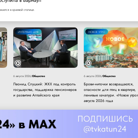
оступила в Барнаул
ается в краевой столице.
ИНТЕРВЬЮ ДНЯ
НОВОЕ УТРО
Общество
Общество
6 августа 2026
/
6 августа 2026
/
Леонид Слуцкий: ЖКХ под контроль
Брови-ниточки возвращаются,
государства, поддержка пенсионеров
опасности для птиц в квартире,
и развитие Алтайского края
ленивые хачапури. «Новое утро»
августа 2026 года