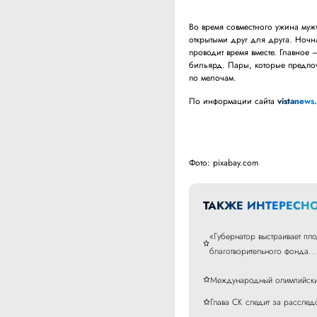
Во время совместного ужина муж
открытыми друг для друга. Ночн
проводит время вместе. Главное 
бильярд. Пары, которые предпоч
по мелочам.
По информации сайта
vistanews
Фото: pixabay.com
ТАКЖЕ ИНТЕРЕСНО
«Губернатор выстраивает пл
благотворительного фонда…
Международный олимпийский
Глава СК следит за расслед