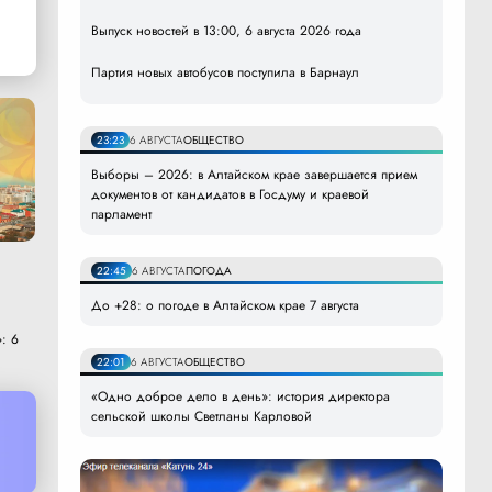
Выпуск новостей в 13:00, 6 августа 2026 года
Партия новых автобусов поступила в Барнаул
23:23
6 АВГУСТА
ОБЩЕСТВО
Выборы – 2026: в Алтайском крае завершается прием
документов от кандидатов в Госдуму и краевой
парламент
22:45
6 АВГУСТА
ПОГОДА
До +28: о погоде в Алтайском крае 7 августа
: 6
22:01
6 АВГУСТА
ОБЩЕСТВО
«Одно доброе дело в день»: история директора
сельской школы Светланы Карловой