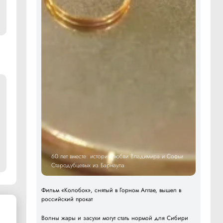
60 лет вместе: история любви Владимира и Софьи
Стародубцевых из Барнаула
Фильм «Колобок», снятый в Горном Алтае, вышел в
российский прокат
Волны жары и засухи могут стать нормой для Сибири