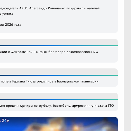
председатель АКЗС Александр Романенко поздравили жителей
ьтурника
уста 2026 года
тонии и межпозвоночных грыж благодаря декомпрессионным
ю полета Германа Титова открылись в Барнаульском планетарии
уле прошли турниры по футболу, баскетболу, армрестлингу и сдача ГТО