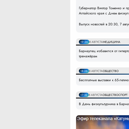
Губернатор Виктор Томенко и 
Алтайского края с Днем физкул
Выпуск новостей в 20:30, 7 авг
19:26
8 АВГУСТА
МЕДИЦИНА
Барнаулец избавился от гипер
тренажёрам
18:26
8 АВГУСТА
ОБЩЕСТВО
Бесплатные выставки к 65-лети
17:32
8 АВГУСТА
ОБЩЕСТВО
СПОРТ
В День физкультурника в Барна