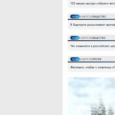
132 мешка мусора собрали вол
14:06
8 АВГУСТА
ОБЩЕСТВО
В Барнауле разыскивают пропав
13:28
8 АВГУСТА
ОБЩЕСТВО
Что изменится в российских шко
12:44
8 АВГУСТА
ПРОЧЕЕ
Фестиваль любви к животным «Л