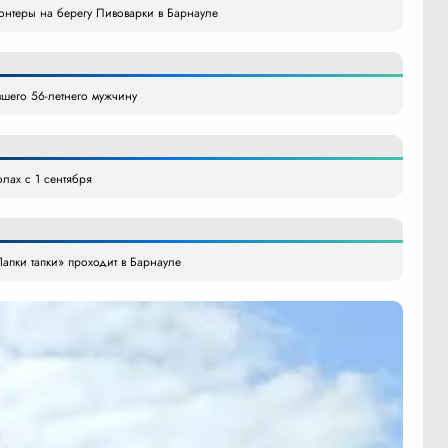
онтеры на берегу Пивоварки в Барнауле
шего 56-летнего мужчину
лах с 1 сентября
апки тапки» проходит в Барнауле