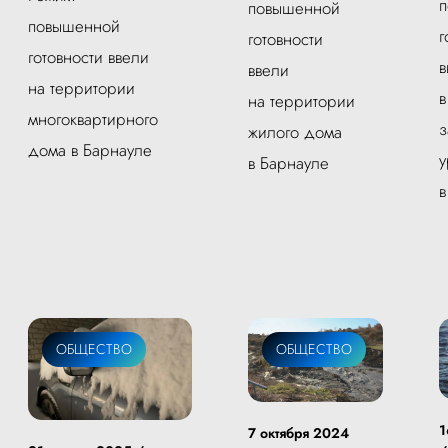
повышенной
повышенной
г
готовности
готовности ввели
в
ввели
на территории
в
на территории
многоквартирного
з
жилого дома
дома в Барнауле
у
в Барнауле
в
ОБЩЕСТВО
ОБЩЕСТВО
1
7 октября 2024