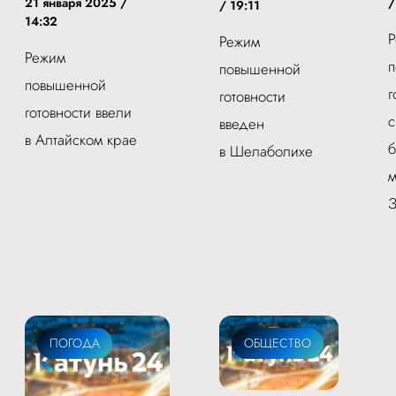
/
21 января 2025 /
/ 19:11
14:32
Режим
Режим
повышенной
повышенной
г
готовности
готовности ввели
с
введен
в Алтайском крае
б
в Шелаболихе
м
З
ПОГОДА
ОБЩЕСТВО