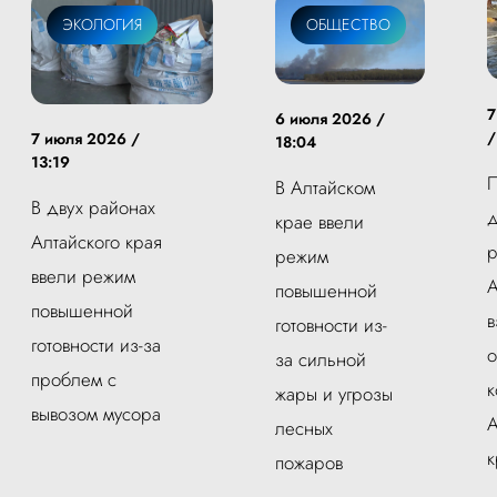
ЭКОЛОГИЯ
ОБЩЕСТВО
7
6 июля 2026 /
/
7 июля 2026 /
18:04
13:19
П
В Алтайском
В двух районах
д
крае ввели
Алтайского края
р
режим
ввели режим
А
повышенной
повышенной
в
готовности из-
готовности из-за
о
за сильной
проблем с
к
жары и угрозы
вывозом мусора
А
лесных
к
пожаров