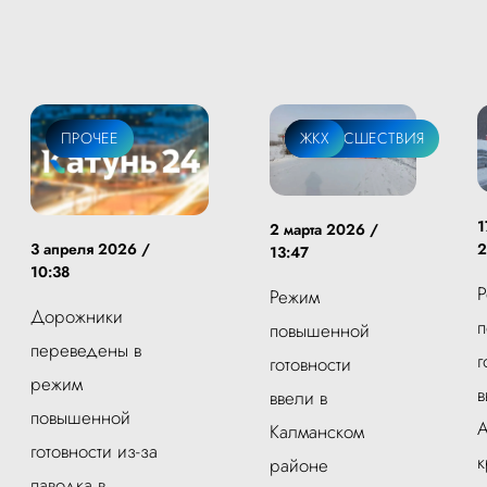
ПРОЧЕЕ
ПРОИСШЕСТВИЯ
ЖКХ
1
2 марта 2026 /
2
3 апреля 2026 /
13:47
10:38
Режим
Дорожники
повышенной
переведены в
г
готовности
режим
в
ввели в
повышенной
А
Калманском
готовности из-за
к
районе
паводка в