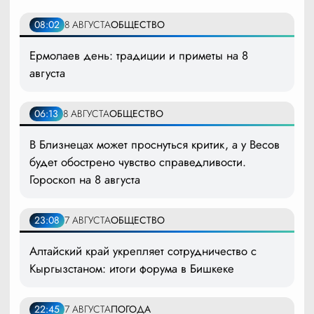
08:02
8 АВГУСТА
ОБЩЕСТВО
Ермолаев день: традиции и приметы на 8
августа
06:13
8 АВГУСТА
ОБЩЕСТВО
В Близнецах может проснуться критик, а у Весов
будет обострено чувство справедливости.
Гороскоп на 8 августа
23:08
7 АВГУСТА
ОБЩЕСТВО
Алтайский край укрепляет сотрудничество с
Кыргызстаном: итоги форума в Бишкеке
22:45
7 АВГУСТА
ПОГОДА