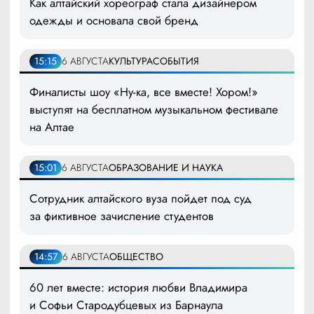
Как алтайский хореограф стала дизайнером
одежды и основала свой бренд
15:15
6 АВГУСТА
КУЛЬТУРА
СОБЫТИЯ
Финалисты шоу «Ну-ка, все вместе! Хором!»
выступят на бесплатном музыкальном фестивале
на Алтае
15:01
6 АВГУСТА
ОБРАЗОВАНИЕ И НАУКА
Сотрудник алтайского вуза пойдет под суд
за фиктивное зачисление студентов
14:57
6 АВГУСТА
ОБЩЕСТВО
60 лет вместе: история любви Владимира
и Софьи Стародубцевых из Барнаула