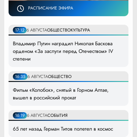
РАСПИСАНИЕ ЭФИРА
17:12
6 АВГУСТА
ОБЩЕСТВО
КУЛЬТУРА
Владимир Путин наградил Николая Баскова
орденом «За заслуги перед Отечеством» IV
степени
16:35
6 АВГУСТА
ОБЩЕСТВО
Фильм «Колобок», снятый в Горном Алтае,
вышел в российский прокат
16:19
6 АВГУСТА
СОБЫТИЯ
65 лет назад Герман Титов полетел в космос