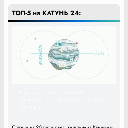
ТОП-5 на КАТУНЬ 24:
Барнаульские кинезитерапевты
объяснили, как спасти спину от грыж без
операции
Старше на 20 лет и пьет: жительница Камня-на-