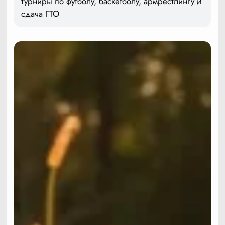
турниры по футболу, баскетболу, армрестлингу и
сдача ГТО