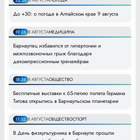
До +30: о погоде в Алтайском крае 9 августа
19:26
8 АВГУСТА
МЕДИЦИНА
Барнаулец избавился от гипертонии и
межпозвоночных грыж благодаря
декомпрессионным тренажёрам
18:26
8 АВГУСТА
ОБЩЕСТВО
Бесплатные выставки к 65-летию полета Германа
Титова открылись в Барнаульском планетарии
17:32
8 АВГУСТА
ОБЩЕСТВО
СПОРТ
В День физкультурника в Барнауле прошли