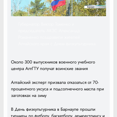
Губернатор Виктор Томенко и
председатель АКЗС Александр
Романенко поздравили жителей
Алтайского края с Днем физкультурника
Около 300 выпускников военного учебного
центра АлтГТУ получат воинские звания
Алтайский эксперт призвала отказаться от 70-
процентного уксуса и подсолнечного масла при
заготовках на зиму
В День физкультурника в Барнауле прошли
турниры по футболу, баскетболу, армрестлингу и