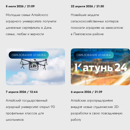
8 июля 2026 / 21:09
22 апреля 2026 / 21:50
Молодые семьи Алтайского
Новейшие модели
аграрного университета получили
сельскохозяйственных коптеров
денежные сертификаты в День
показали аграриям на авиасалоне
семьи, любви и верности
в Павловском районе
ОБРАЗОВАНИЕ И НАУКА
ОБРАЗОВАНИЕ И НАУКА
7 апреля 2026 / 12:44
6 апреля 2026 / 21:39
Алтайский государственный
Алтайские агропредприятия
аграрный университет открыл 90
внедрят новые студенческие 3D-
профильных классов для
разработки в свою повседневную
школьников
работу