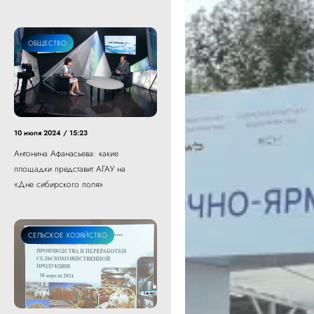
ОБЩЕСТВО
10 июля 2024 / 15:23
Антонина Афанасьева: какие
площадки представит АГАУ на
«Дне сибирского поля»
СЕЛЬСКОЕ ХОЗЯЙСТВО