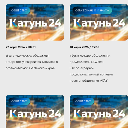
ОБЩЕСТВО
СЕЛЬСКОЕ ХОЗЯЙСТВО
ОБРАЗОВАНИЕ И НАУКА
27 марта 2026 / 08:51
13 марта 2026 / 19:13
Два студенческих общежития
«Будут лучшие общежития»:
аграрного университета капитально
председатель комитета
отремонтируют в Алтайском крае
СФ по аграрно-
продовольственной политике
посетил общежитие АГАУ
ОБЩЕСТВО
ОБЩЕСТВО