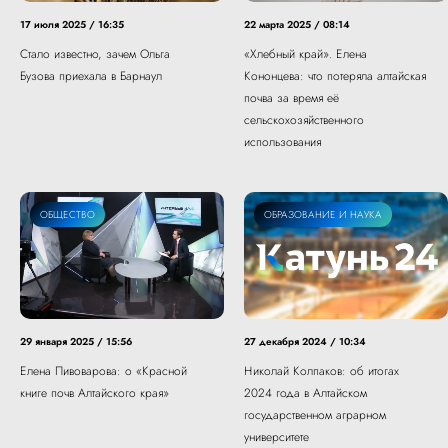
17 июля 2025 / 16:35
22 марта 2025 / 08:14
Стало известно, зачем Ольга
«Хлебный край». Елена
Бузова приехала в Барнаул
Кононцева: что потеряла алтайская
почва за время её
сельскохозяйственного
использования
ОБЩЕСТВО
ОБРАЗОВАНИЕ И НАУКА
29 января 2025 / 15:56
27 декабря 2024 / 10:34
Елена Пивоварова: о «Красной
Николай Колпаков: об итогах
книге почв Алтайского края»
2024 года в Алтайском
государственном аграрном
университете