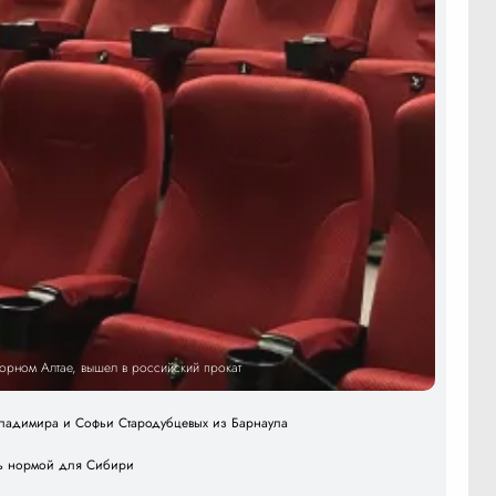
Горном Алтае, вышел в российский прокат
 Владимира и Софьи Стародубцевых из Барнаула
ать нормой для Сибири