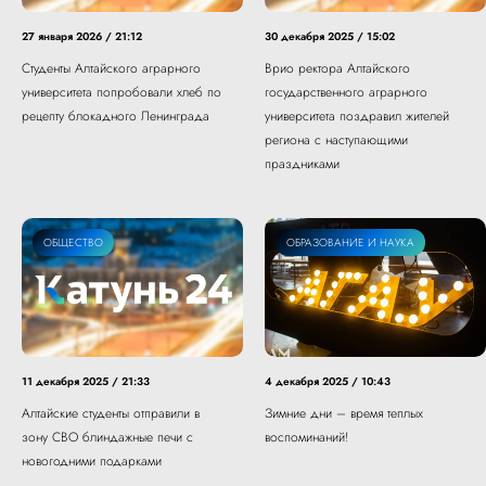
27 января 2026 / 21:12
30 декабря 2025 / 15:02
Студенты Алтайского аграрного
Врио ректора Алтайского
университета попробовали хлеб по
государственного аграрного
рецепту блокадного Ленинграда
университета поздравил жителей
региона с наступающими
праздниками
ОБЩЕСТВО
СПОРТ
ОБРАЗОВАНИЕ И НАУКА
11 декабря 2025 / 21:33
4 декабря 2025 / 10:43
Алтайские студенты отправили в
Зимние дни – время теплых
зону СВО блиндажные печи с
воспоминаний!
новогодними подарками