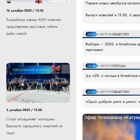
Партия новых автобусов поступ
16 декабря 2025 / 12:32
Выпуск новостей в 13:00, 6 авгу
Разработка ученых АГАУ поможет
предотвратить массовую гибель
рыбы зимой
23:23
6 АВГУСТА
ОБЩЕСТВО
Выборы – 2026: в Алтайском кр
парламент
22:45
6 АВГУСТА
ПОГОДА
СПОРТ
ОБРАЗОВАНИЕ И НАУКА
До +28: о погоде в Алтайском к
22:01
6 АВГУСТА
ОБЩЕСТВО
«Одно доброе дело в день»: и
3 декабря 2025 / 12:58
Спорт объединяет: молодежь
Барнаула зарядилась энергией на
льду!