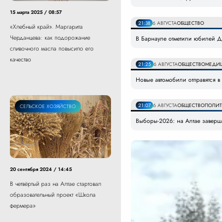
15 марта 2025 / 08:57
21:38
6 АВГУСТА
ОБЩЕСТВО
«Хлебный край». Маргарита
Черданцева: как подорожание
В Барнауле отметили юбилей Дн
сливочного масла повысило его
качество
21:25
6 АВГУСТА
ОБЩЕСТВО
МЕДИ
Новые автомобили отправятся 
21:07
6 АВГУСТА
ОБЩЕСТВО
ПОЛИТ
СЕЛЬСКОЕ ХОЗЯЙСТВО
Выборы-2026: на Алтае заверша
20 сентября 2024 / 14:45
В четвёртый раз на Алтае стартовал
образовательный проект «Школа
фермера»