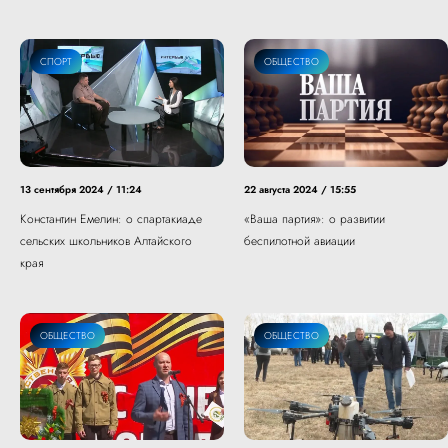
СПОРТ
ОБЩЕСТВО
13 сентября 2024 / 11:24
22 августа 2024 / 15:55
Константин Емелин: о спартакиаде
«Ваша партия»: о развитии
сельских школьников Алтайского
беспилотной авиации
края
ОБЩЕСТВО
ОБЩЕСТВО