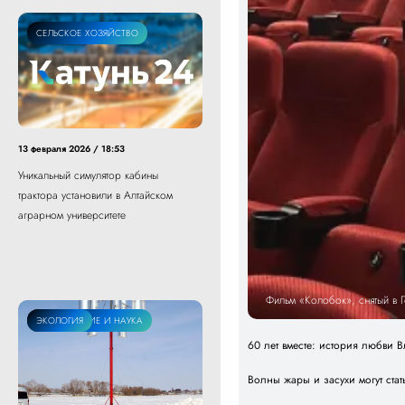
СЕЛЬСКОЕ ХОЗЯЙСТВО
13 февраля 2026 / 18:53
Уникальный симулятор кабины
трактора установили в Алтайском
аграрном университете
Фильм «Колобок», снятый в 
ОБРАЗОВАНИЕ И НАУКА
ЭКОЛОГИЯ
60 лет вместе: история любви
Волны жары и засухи могут ст