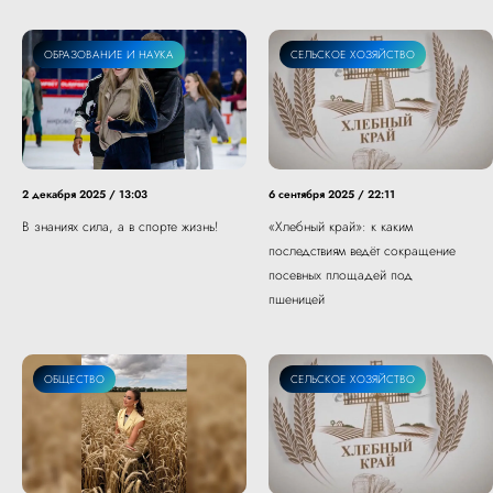
СПОРТ
ОБРАЗОВАНИЕ И НАУКА
СЕЛЬСКОЕ ХОЗЯЙСТВО
2 декабря 2025 / 13:03
6 сентября 2025 / 22:11
В знаниях сила, а в спорте жизнь!
«Хлебный край»: к каким
последствиям ведёт сокращение
посевных площадей под
пшеницей
ОБЩЕСТВО
СЕЛЬСКОЕ ХОЗЯЙСТВО