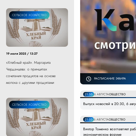
СЕЛЬСКОЕ ХОЗЯЙСТВО
19 июля 2025 / 13:27
«Хлебный край». Маргарита
Черданцева: о принципах
сочетания продуктов на основе
РАСПИСАНИЕ ЭФИРА
молока с другими продуктами
21:55
6 АВГУСТА
ОБЩЕСТВО
Выпуск новостей в 20:30, 6 авг
СЕЛЬСКОЕ ХОЗЯЙСТВО
21:53
6 АВГУСТА
ОБЩЕСТВО
Виктор Томенко возглавляет ра
экономическом форуме