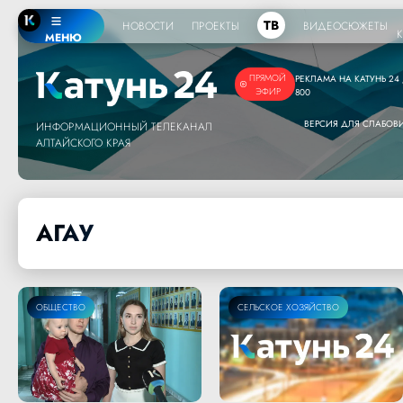
ТВ
НОВОСТИ
ПРОЕКТЫ
ВИДЕОСЮЖЕТЫ
МЕНЮ
ПРЯМОЙ
РЕКЛАМА НА КАТУНЬ 24 /
ЭФИР
800
ВЕРСИЯ ДЛЯ СЛАБО
ИНФОРМАЦИОННЫЙ ТЕЛЕКАНАЛ
АЛТАЙСКОГО КРАЯ
АГАУ
ОБЩЕСТВО
СЕЛЬСКОЕ ХОЗЯЙСТВО