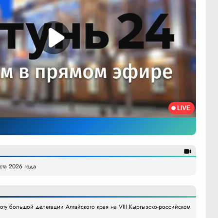
уста 2026 года
боту большой делегации Алтайского края на VIII Кыргызско-российском