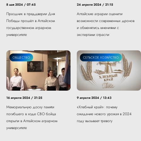
8 мая 2024 / 07:45
24 апреля 2024 / 21:15
Праздник в преддверии Дня
Алтайские аграрии оценили
Победы прошёл в Алтайском
возможности современных дронов
государственном аграрном
и обменялись мнениями с
университете
экспертами отрасли
ОБЩЕСТВО
СЕЛЬСКОЕ ХОЗЯЙСТВО
16 апреля 2024 / 21:25
9 апреля 2024 / 13:43
Мемориальную доску памяти
«Хлебный край»: почему
погибшего в ходе СВО бойца
ожидание нового урожая в 2024
открыли в Алтайском аграрном
году вызывает тревогу
университете