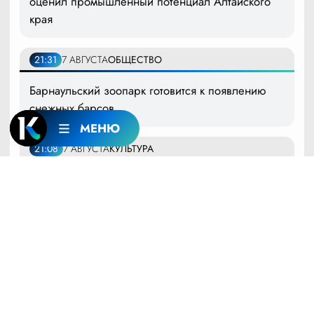
оценил промышленный потенциал Алтайского
края
21:31
7 АВГУСТА
ОБЩЕСТВО
Барнаульский зоопарк готовится к появлению
снежных барсов
МЕНЮ
21:08
7 АВГУСТА
КУЛЬТУРА
В Барнауле показали фильм о культуре
кумандинцев