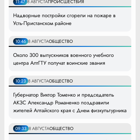
11:47
8 АВГУСТА
ПРОИСШЕСТВИЯ
Надворные постройки сгорели на пожаре в
Усть-Пристанском районе
10:46
8 АВГУСТА
ОБЩЕСТВО
Около 300 выпускников военного учебного
центра АлтГТУ получат воинские звания
10:23
8 АВГУСТА
ОБЩЕСТВО
Губернатор Виктор Томенко и председатель
АКЗС Александр Романенко поздравили
жителей Алтайского края с Днем физкультурника
09:33
8 АВГУСТА
ОБЩЕСТВО