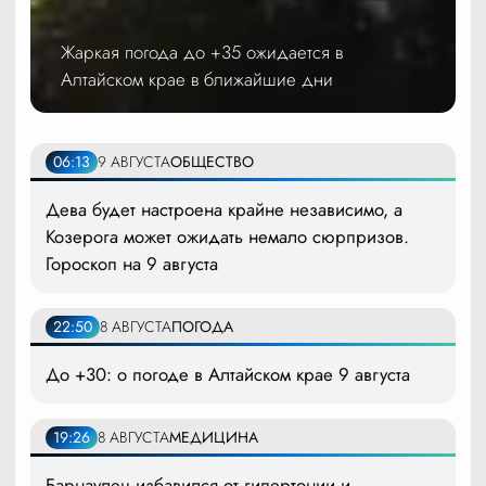
Жаркая погода до +35 ожидается в
Алтайском крае в ближайшие дни
06:13
9 АВГУСТА
ОБЩЕСТВО
Дева будет настроена крайне независимо, а
Козерога может ожидать немало сюрпризов.
Гороскоп на 9 августа
22:50
8 АВГУСТА
ПОГОДА
До +30: о погоде в Алтайском крае 9 августа
19:26
8 АВГУСТА
МЕДИЦИНА
Барнаулец избавился от гипертонии и