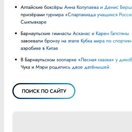
Алтайские боксёры Анна Колупаева и Денис Берш стали
призёрами турнира «Спартакиада учащихся Росси
Сыктывкаре
Барнаульские гимнасты Асканас и Карен Галстяны
завоевали бронзу на этапе Кубка мира по спортив
аэробике в Китае
В Барнаульском зоопарке «Лесная сказка» у дикобразов
Чука и Мэри родились двое детёнышей
ПОИСК ПО САЙТУ