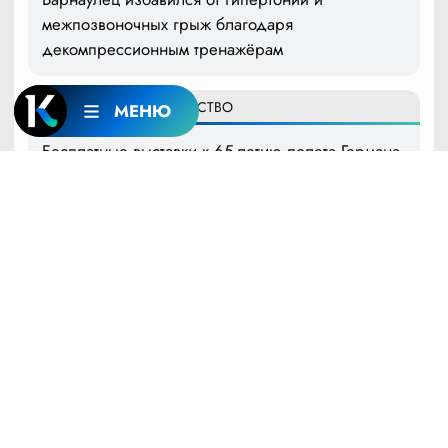
межпозвоночных грыж благодаря
декомпрессионным тренажёрам
18:26
8 АВГУСТА
ОБЩЕСТВО
МЕНЮ
Бесплатные выставки к 65-летию полета Германа
Титова открылись в Барнаульском планетарии
17:32
8 АВГУСТА
ОБЩЕСТВО
СПОРТ
В День физкультурника в Барнауле прошли
турниры по футболу, баскетболу, армрестлингу и
сдача ГТО