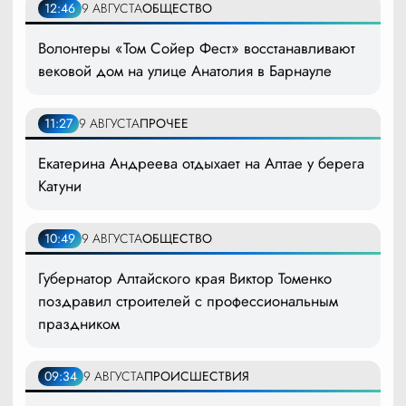
12:46
9 АВГУСТА
ОБЩЕСТВО
Волонтеры «Том Сойер Фест» восстанавливают
вековой дом на улице Анатолия в Барнауле
11:27
9 АВГУСТА
ПРОЧЕЕ
Екатерина Андреева отдыхает на Алтае у берега
Катуни
10:49
9 АВГУСТА
ОБЩЕСТВО
Губернатор Алтайского края Виктор Томенко
поздравил строителей с профессиональным
праздником
09:34
9 АВГУСТА
ПРОИСШЕСТВИЯ