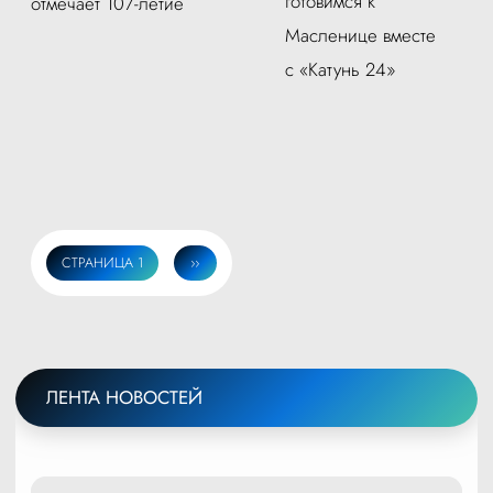
готовимся к
отмечает 107-летие
Масленице вместе
с «Катунь 24»
СТРАНИЦА 1
СЛЕДУЮЩАЯ
››
Нумерация
СТРАНИЦА
страниц
ЛЕНТА НОВОСТЕЙ