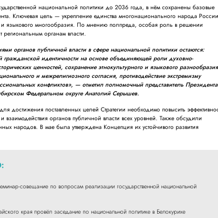
осударственной национальной политики до 2036 года, в нём сохранены базовые
нта. Ключевая цель — укрепление единства многонационального народа Росси
о и языкового многообразия. По мнению полпреда, особая роль в решении
т региональным органам власти.
ями органов публичной власти в сфере национальной политики остаются:
 гражданской идентичности на основе объединяющей роли духовно-
сторических ценностей, сохранение этнокультурного и языкового разнообрази
ционального и межрелигиозного согласия, противодействие экстремизму
ссиональных конфликтов», — отметил полномочный представитель Президента
ибирском Федеральном округе Анатолий Серышев.
для достижения поставленных целей Стратегии необходимо повысить эффективно
 взаимодействия органов публичной власти всех уровней. Также обсудили
ных народов. В мае была утверждена Концепция их устойчивого развития
:
еминар-совещание по вопросам реализации государственной национальной
тайского края провёл заседание по национальной политике в Белокурихе