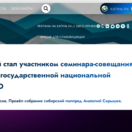
ЕТЫ
ВЕБ-КАМЕРЫ
КАТУНЬ FM
РЕКЛАМА НА КАТУНЬ 24 // (3852) 999-800
ВЕРСИЯ ДЛЯ СЛАБОВИДЯЩИХ
 стал участником семинара-совещани
 государственной национальной
О
рске. Провёл собрание сибирский полпред Анатолий Серышев.