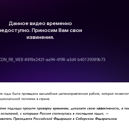
ие годы была проведена масштабная целенаправленная работа, которая позволи
ациональной политики в стране.
егии подходы прошли проверку временем, доказали свою эффективность, в то
 испытаний, с которыми Россия столкнулась в последние годы», —
тавитель Президента Российской Федерации в Сибирском Федеральном