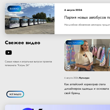
ВАЖНО
6 августа 2026
Партия новых автобусов п
Масштабное обновление автопарка продолж
Свежее видео
МАСТЕРСКАЯ
Самые новые и актуальные выпуски проектов
телеканала "Катунь 24"
Культура
6 августа 2026
/
Как алтайский хореограф стала
дизайнером одежды и основала
свой бренд
ВСЁ ВИДЕО