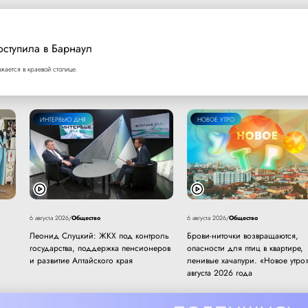
оступила в Барнаул
ается в краевой столице.
ИНТЕРВЬЮ ДНЯ
НОВОЕ УТРО
Общество
Общество
6 августа 2026
/
6 августа 2026
/
Леонид Слуцкий: ЖКХ под контроль
Брови-ниточки возвращаются,
государства, поддержка пенсионеров
опасности для птиц в квартире,
и развитие Алтайского края
ленивые хачапури. «Новое утро»
августа 2026 года