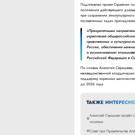
Подготовлен проект Стратегии г
положения действующего докуме
при сохранении этнокультурног
поставленных задач принадлежи
«Приоритетными направлени
укрепление общероссийской
нравственных и культурно-и
России, обеспечение межна
и возникновению этноконфе
Российской Федерации в С
По словам Анатолия Серышева, 
межведомственной координации и
поддержку коренных малочислен
до 2036 года.
ТАКЖЕ ИНТЕРЕСНО
Анатолий Серышев провёл с
политики
Совет при Правительстве Ал