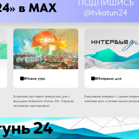
Новое утро
Интервью дня
Встречаем утро нового прекрасного дня с
Ежедневное интервью с самыми интере
ведущими телеканала «Катунь 24». Хорошее
жителями края и гостями нашего региона
настроение гарантировано!