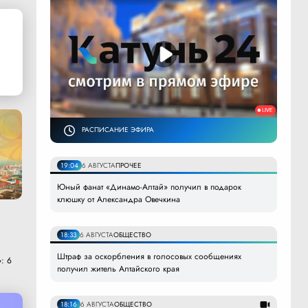
РАСПИСАНИЕ ЭФИРА
19:04
6 АВГУСТА
ПРОЧЕЕ
Юный фанат «Динамо-Алтай» получил в подарок
клюшку от Александра Овечкина
18:33
6 АВГУСТА
ОБЩЕСТВО
Штраф за оскорбления в голосовых сообщениях
: 6
получил житель Алтайского края
18:16
6 АВГУСТА
ОБЩЕСТВО