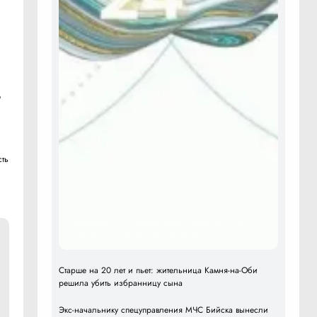
и
я
сть
Барнаульские кинезитерапевты объяснили, как
спасти спину от грыж без операции
Старше на 20 лет и пьет: жительница Камня-на-Оби
решила убить избранницу сына
Экс-начальнику спецуправления МЧС Бийска вынесли