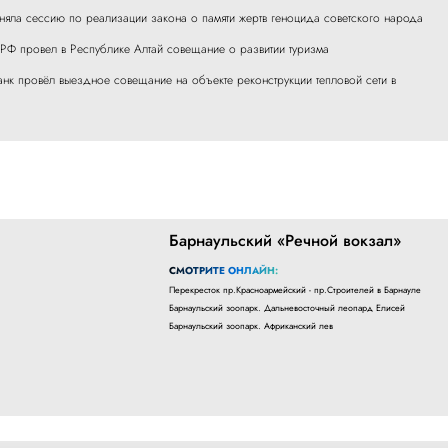
няла сессию по реализации закона о памяти жертв геноцида советского народа
 РФ провел в Республике Алтай совещание о развитии туризма
анк провёл выездное совещание на объекте реконструкции тепловой сети в
Барнаульский «Речной вокзал»
СМОТРИТЕ ОНЛАЙН:
Перекресток пр.Красноармейский - пр.Строителей в Барнауле
Барнаульский зоопарк. Дальневосточный леопард Елисей
Барнаульский зоопарк. Африканский лев