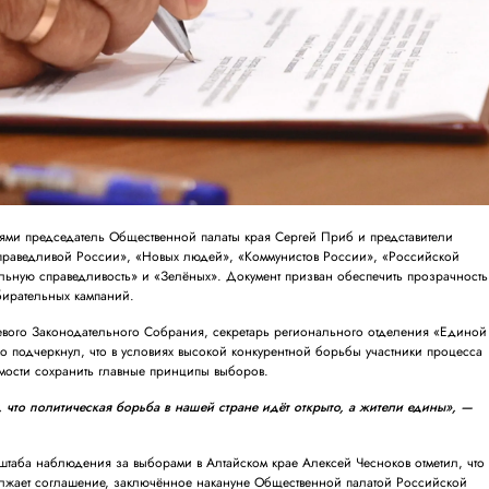
ми председатель Общественной палаты края Сергей Приб и представители
раведливой России», «Новых людей», «Коммунистов России», «Российской
льную справедливость» и «Зелёных». Документ призван обеспечить прозрачность
бирательных кампаний.
евого Законодательного Собрания, секретарь регионального отделения «Единой
 подчеркнул, что в условиях высокой конкурентной борьбы участники процесса
мости сохранить главные принципы выборов.
 что политическая борьба в нашей стране идёт открыто, а жители едины», —
штаба наблюдения за выборами в Алтайском крае Алексей Чесноков отметил, что
лжает соглашение, заключённое накануне Общественной палатой Российской