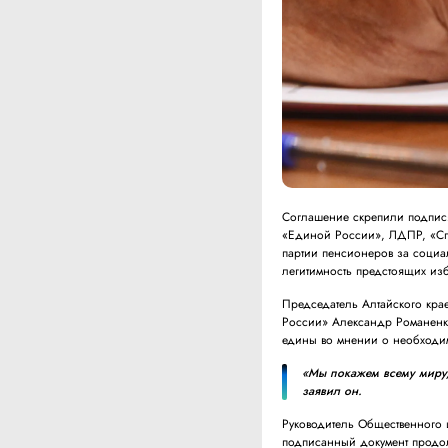
Соглашение скрепили подпися
«Единой России», ЛДПР, «Сп
партии пенсионеров за социа
легитимность предстоящих из
Председатель Алтайского кра
России» Александр Романенко
едины во мнении о необходи
«Мы покажем всему миру,
заявил он.
Руководитель Общественного 
подписанный документ продо