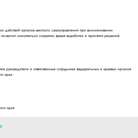
ок действий органов местного самоуправления при возникновении
о позволит значительно сократить время выработки и принятия решений.
тие руководители и ответственные сотрудники федеральных и краевых органов
го края.
ого края
: