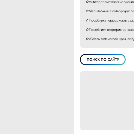
Антитеррористические учения
Масштабные антитеррористич
Пособника террористов зад
Пособнику террористов вын
Житель Алтайского края пол
ПОИСК ПО САЙТУ