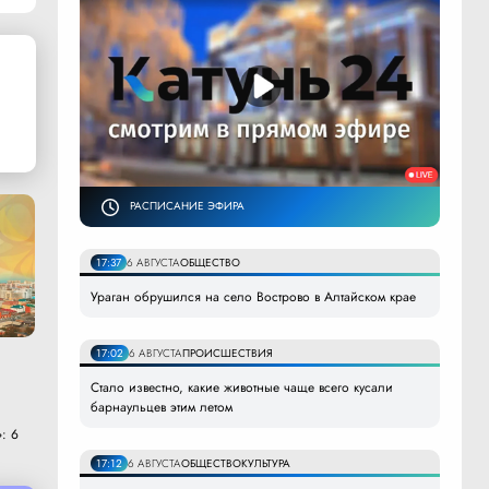
РАСПИСАНИЕ ЭФИРА
17:37
6 АВГУСТА
ОБЩЕСТВО
Ураган обрушился на село Вострово в Алтайском крае
17:02
6 АВГУСТА
ПРОИСШЕСТВИЯ
Стало известно, какие животные чаще всего кусали
барнаульцев этим летом
: 6
17:12
6 АВГУСТА
ОБЩЕСТВО
КУЛЬТУРА