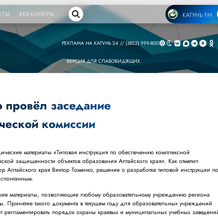
ЕТЫ
ВЕБ-КАМЕРЫ
КАТУНЬ FM
РЕКЛАМА НА КАТУНЬ 24 // (3852) 999-800
ВЕРСИЯ ДЛЯ СЛАБОВИДЯЩИХ
о провёл заседание
ической комиссии
дические материалы «Типовая инструкция по обеспечению комплексной
еской защищенности объектов образования Алтайского края». Как отметил
ор Алтайского края Виктор Томенко, решение о разработке типовой инструкции п
 спонтанным.
кие материалы, позволяющие любому образовательному учреждению региона
вы. Принятие такого документа в текущем году для образовательных учреждений
ит регламентировать порядок охраны краевых и муниципальных учебных заведени