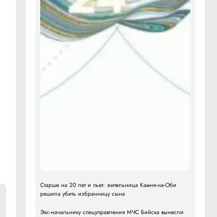
Барнаульские кинезитерапевты объяснили, как
спасти спину от грыж без операции
Старше на 20 лет и пьет: жительница Камня-на-Оби
решила убить избранницу сына
Экс-начальнику спецуправления МЧС Бийска вынесли