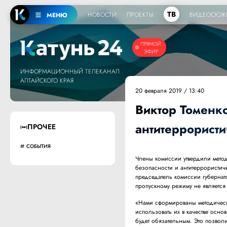
ТВ
НОВОСТИ
ПРОЕКТЫ
ВИДЕОСЮЖ
МЕНЮ
ПРЯМОЙ
ЭФИР
ИНФОРМАЦИОННЫЙ ТЕЛЕКАНАЛ
АЛТАЙСКОГО КРАЯ
20 февраля 2019 / 13:40
Виктор Томенк
антитеррорист
ПРОЧЕЕ
СОБЫТИЯ
Члены комиссии утвердили мето
безопасности и антитеррористич
председатель комиссии губернат
пропускному режиму не является
«Нами сформированы методичес
использовать их в качестве осно
будет обязательным. Это позвол