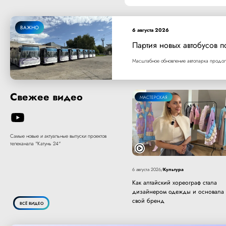
ВАЖНО
6 августа 2026
Партия новых автобусов п
Масштабное обновление автопарка продолж
Свежее видео
МАСТЕРСКАЯ
Самые новые и актуальные выпуски проектов
телеканала "Катунь 24"
Культура
6 августа 2026
/
Как алтайский хореограф стала
дизайнером одежды и основала
свой бренд
ВСЁ ВИДЕО