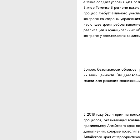
а также создаст условия для по
Виктор Томенко.В регионе ведетс
процесс требует активного участ
контроля со стороны управления
настоящее время работа выполн
реализации в муниципальных обр
контроле у председателя комисс
Вопрос безопасности объектов п
их защищенности. Это дает воз
власти для решения возникающ
В 2018 году были приняты поло
процессов, оказывающих влияние
правительству Алтайского края 
дополнения, которые позволят в
Алтайского края от террористиче