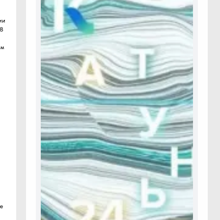
ии
 В
ом
ь
те