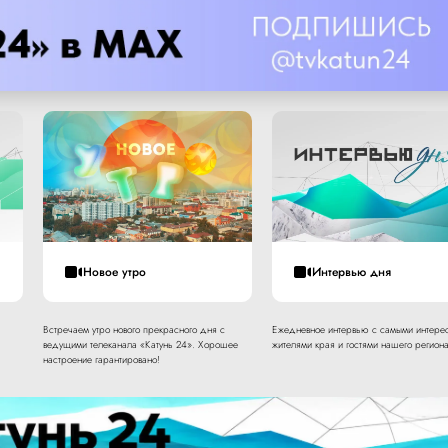
Новое утро
Интервью дня
Встречаем утро нового прекрасного дня с
Ежедневное интервью с самыми интере
ведущими телеканала «Катунь 24». Хорошее
жителями края и гостями нашего региона
настроение гарантировано!