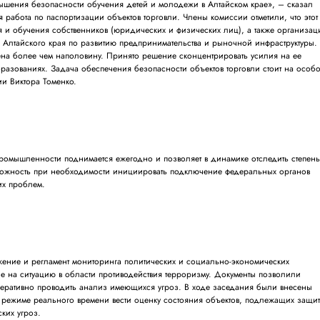
вышения безопасности обучения детей и молодежи в Алтайском крае», – сказал
я работа по паспортизации объектов торговли. Члены комиссии отметили, что этот
ия и обучения собственников (юридических и физических лиц), а также организац
 Алтайского края по развитию предпринимательства и рыночной инфраструктуры.
ена более чем наполовину. Принято решение сконцентрировать усилия на ее
азованиях. Задача обеспечения безопасности объектов торговли стоит на особ
ии Виктора Томенко.
ромышленности поднимается ежегодно и позволяет в динамике отследить степен
можность при необходимости инициировать подключение федеральных органов
их проблем.
жение и регламент мониторинга политических и социально-экономических
 на ситуацию в области противодействия терроризму. Документы позволили
оперативно проводить анализ имеющихся угроз. В ходе заседания были внесены
 режиме реального времени вести оценку состояния объектов, подлежащих защи
ских угроз.