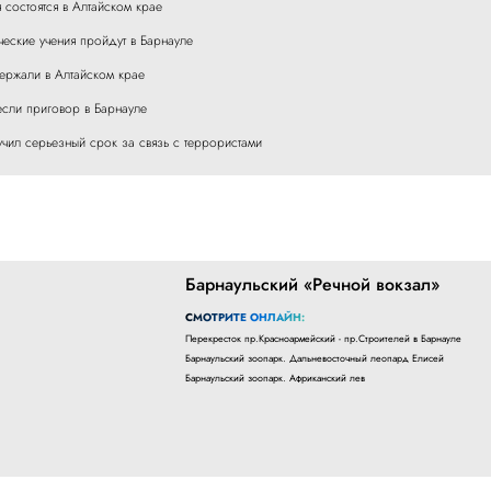
 состоятся в Алтайском крае
еские учения пройдут в Барнауле
ержали в Алтайском крае
если приговор в Барнауле
учил серьезный срок за связь с террористами
Барнаульский «Речной вокзал»
СМОТРИТЕ ОНЛАЙН:
Перекресток пр.Красноармейский - пр.Строителей в Барнауле
Барнаульский зоопарк. Дальневосточный леопард Елисей
Барнаульский зоопарк. Африканский лев