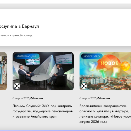
оступила в Барнаул
ается в краевой столице.
ИНТЕРВЬЮ ДНЯ
НОВОЕ УТРО
Общество
Общество
6 августа 2026
/
6 августа 2026
/
Леонид Слуцкий: ЖКХ под контроль
Брови-ниточки возвращаются,
государства, поддержка пенсионеров
опасности для птиц в квартире,
и развитие Алтайского края
ленивые хачапури. «Новое утро»
августа 2026 года