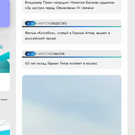
Владимир Путин наградил Николая Баскова орденом
«За заслуги перед Отечеством» IV степени
16:35
6 АВГУСТА
ОБЩЕСТВО
Фильм «Колобок», снятый в Горном Алтае, вышел в
российский прокат
16:19
6 АВГУСТА
СОБЫТИЯ
65 лет назад Герман Титов полетел в космос
сными
.