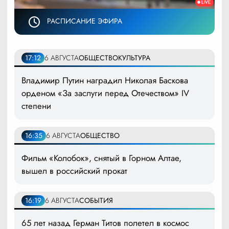
РАСПИСАНИЕ ЭФИРА
17:12
6 АВГУСТА
ОБЩЕСТВО
КУЛЬТУРА
Владимир Путин наградил Николая Баскова
орденом «За заслуги перед Отечеством» IV
степени
16:35
6 АВГУСТА
ОБЩЕСТВО
Фильм «Колобок», снятый в Горном Алтае,
вышел в российский прокат
16:19
6 АВГУСТА
СОБЫТИЯ
65 лет назад Герман Титов полетел в космос