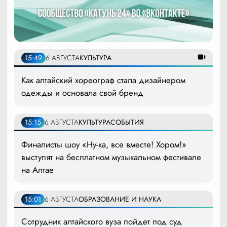
15:49
6 АВГУСТА
КУЛЬТУРА
Как алтайский хореограф стала дизайнером
одежды и основала свой бренд
15:15
6 АВГУСТА
КУЛЬТУРА
СОБЫТИЯ
Финалисты шоу «Ну-ка, все вместе! Хором!»
выступят на бесплатном музыкальном фестивале
на Алтае
15:01
6 АВГУСТА
ОБРАЗОВАНИЕ И НАУКА
Сотрудник алтайского вуза пойдет под суд