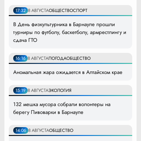
17:32
8 АВГУСТА
ОБЩЕСТВО
СПОРТ
В День физкультурника в Барнауле прошли
турниры по футболу, баскетболу, армрестлингу и
сдача ГТО
16:16
8 АВГУСТА
ПОГОДА
ОБЩЕСТВО
Аномальная жара ожидается в Алтайском крае
15:19
8 АВГУСТА
ЭКОЛОГИЯ
132 мешка мусора собрали волонтеры на
берегу Пивоварки в Барнауле
14:06
8 АВГУСТА
ОБЩЕСТВО