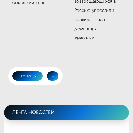
возвращающихся в
в Алтайский край
Россию упростили
правила ввоза
домашних
животных
СТРАНИЦА 1
СЛЕДУЮЩАЯ
››
Нумерация
СТРАНИЦА
страниц
ЛЕНТА НОВОСТЕЙ