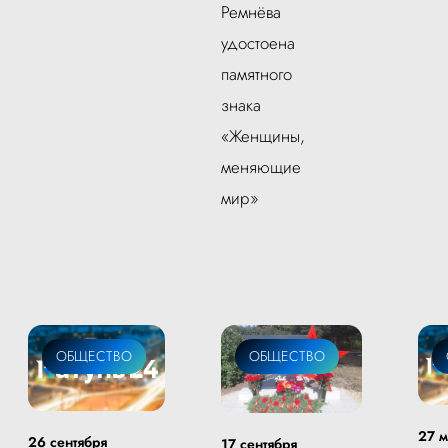
Ремнёва
удостоена
памятного
знака
«Женщины,
меняющие
мир»
ОБЩЕСТВО
ОБЩЕСТВО
27 м
26 сентября
17 сентября