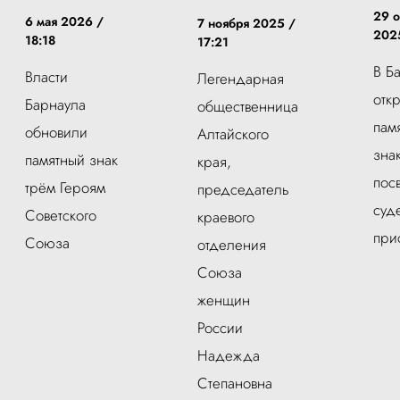
29 о
6 мая 2026 /
7 ноября 2025 /
2025
18:18
17:21
В Б
Власти
Легендарная
отк
Барнаула
общественница
пам
обновили
Алтайского
зна
памятный знак
края,
пос
трём Героям
председатель
суд
Советского
краевого
при
Союза
отделения
Союза
женщин
России
Надежда
Степановна