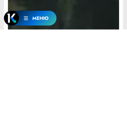
МЕНЮ
До +28: о погоде в Алтайском крае 7 августа
16:07
7 АВГУСТА
ПРОИСШЕСТВИЯ