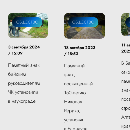
ОБЩЕСТВО
ОБЩЕСТВО
11 а
3 сентября 2024
18 октября 2023
2022
/ 15:09
/ 18:53
В Б
Памятный знак
Памятный
отк
бийским
знак,
пам
руководителям
посвященный
зна
ЧК установили
150-летию
пос
в наукограде
Николая
стр
Рериха,
Алт
установят
кра
в Барнауле