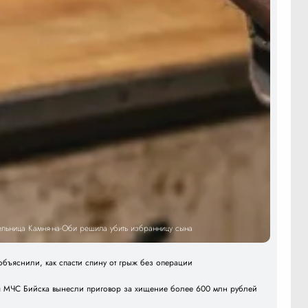
тельница Камня-на-Оби решила убить избранницу сына
объяснили, как спасти спину от грыж без операции
я МЧС Бийска вынесли приговор за хищение более 600 млн рублей