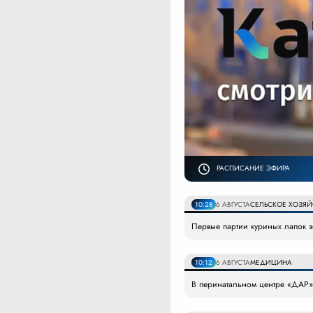
РАСПИСАНИЕ ЭФИРА
10:28
6 АВГУСТА
СЕЛЬСКОЕ ХОЗЯЙ
Первые партии куриных лапок э
10:12
6 АВГУСТА
МЕДИЦИНА
В перинатальном центре «ДАР