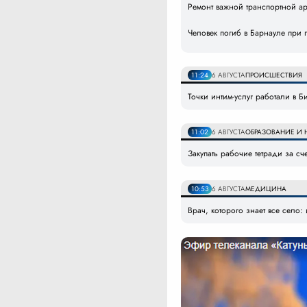
Ремонт важной транспортной а
Человек погиб в Барнауле при 
11:24
6 АВГУСТА
ПРОИСШЕСТВИЯ
Точки интим-услуг работали в 
11:02
6 АВГУСТА
ОБРАЗОВАНИЕ И 
Закупать рабочие тетради за сч
10:53
6 АВГУСТА
МЕДИЦИНА
Врач, которого знает все село: 