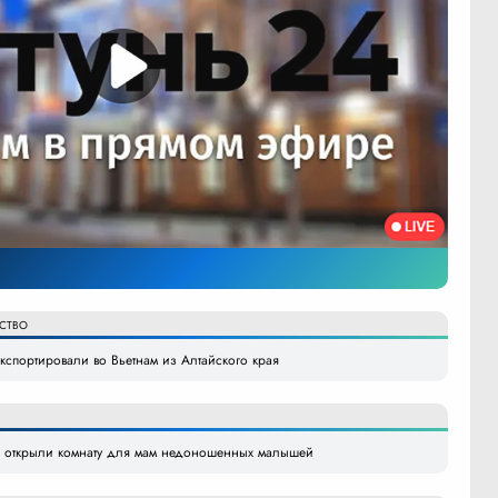
СТВО
кспортировали во Вьетнам из Алтайского края
» открыли комнату для мам недоношенных малышей