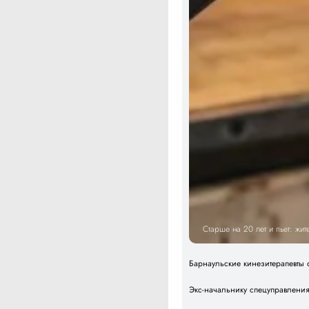
Старше на 20 лет и пьет: жи
Барнаульские кинезитерапевты 
Экс-начальнику спецуправлени