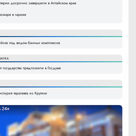
ртерии досрочно завершили в Алтайском крае
пожаре в гараже
Бийске под видом банных комплексов
НАУКА
ет государства предложили в Госдуме
история терапевта из Крутихи