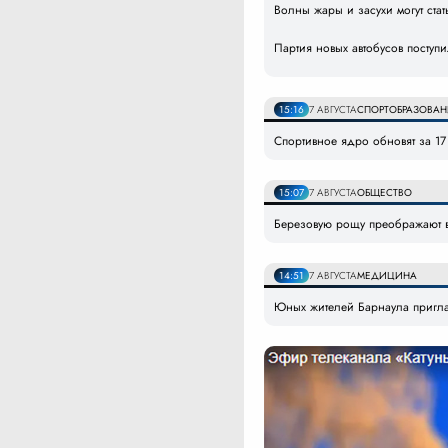
Волны жары и засухи могут ст
Партия новых автобусов поступ
15:16
7 АВГУСТА
СПОРТ
ОБРАЗОВАН
Спортивное ядро обновят за 1
15:07
7 АВГУСТА
ОБЩЕСТВО
Березовую рощу преображают 
14:51
7 АВГУСТА
МЕДИЦИНА
Юных жителей Барнаула пригла