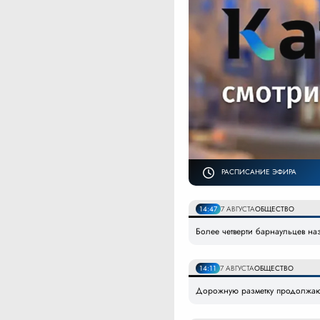
РАСПИСАНИЕ ЭФИРА
14:47
7 АВГУСТА
ОБЩЕСТВО
Более четверти барнаульцев н
14:11
7 АВГУСТА
ОБЩЕСТВО
Дорожную разметку продолжают