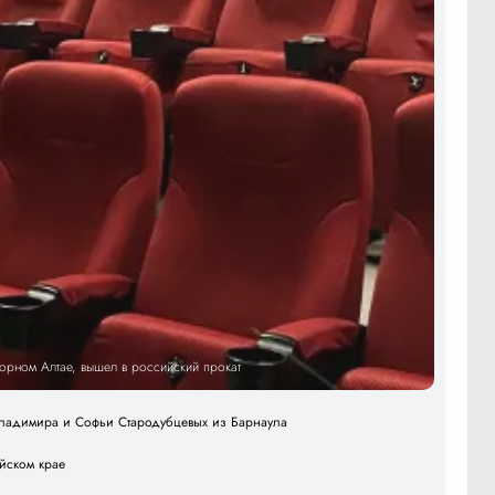
Горном Алтае, вышел в российский прокат
 Владимира и Софьи Стародубцевых из Барнаула
айском крае