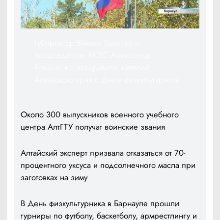
Губернатор Виктор Томенко и
председатель АКЗС Александр
Романенко поздравили жителей
Алтайского края с Днем физкультурника
Около 300 выпускников военного учебного
центра АлтГТУ получат воинские звания
Алтайский эксперт призвала отказаться от 70-
процентного уксуса и подсолнечного масла при
заготовках на зиму
В День физкультурника в Барнауле прошли
турниры по футболу, баскетболу, армрестлингу и