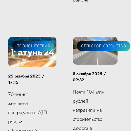
ПРОИСШЕСТВИЯ
ЖКХ
СЕЛЬСКОЕ ХОЗЯЙСТВО
8 октября 2025 /
25 октября 2025 /
09:32
17:15
Почти 104 млн
76-летняя
рублей
женщина
направили на
пострадала в ДТП
строительство
рядом
дороги в
с Берёзовкой