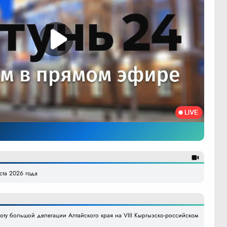
уста 2026 года
боту большой делегации Алтайского края на VIII Кыргызско-российском