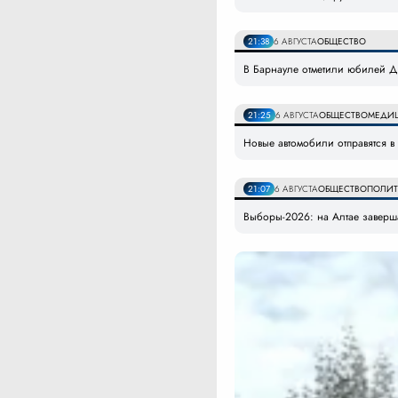
21:38
6 АВГУСТА
ОБЩЕСТВО
В Барнауле отметили юбилей Дн
21:25
6 АВГУСТА
ОБЩЕСТВО
МЕДИ
Новые автомобили отправятся 
21:07
6 АВГУСТА
ОБЩЕСТВО
ПОЛИТ
Выборы-2026: на Алтае заверша