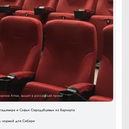
Горном Алтае, вышел в российский прокат
 Владимира и Софьи Стародубцевых из Барнаула
ать нормой для Сибири