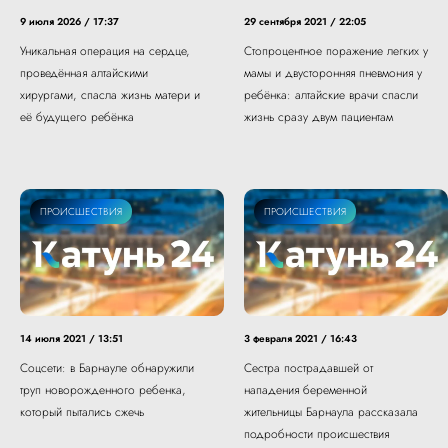
9 июля 2026 / 17:37
29 сентября 2021 / 22:05
Уникальная операция на сердце,
Стопроцентное поражение легких у
проведённая алтайскими
мамы и двусторонняя пневмония у
хирургами, спасла жизнь матери и
ребёнка: алтайские врачи спасли
её будущего ребёнка
жизнь сразу двум пациентам
ПРОИСШЕСТВИЯ
ПРОИСШЕСТВИЯ
14 июля 2021 / 13:51
3 февраля 2021 / 16:43
Соцсети: в Барнауле обнаружили
Сестра пострадавшей от
труп новорожденного ребенка,
нападения беременной
который пытались сжечь
жительницы Барнаула рассказала
подробности происшествия