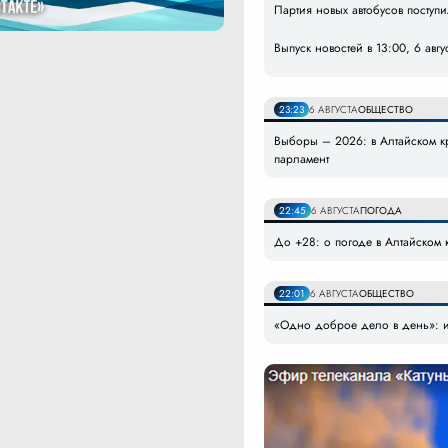
Партия новых автобусов поступ
Выпуск новостей в 13:00, 6 авгу
23:23
6 АВГУСТА
ОБЩЕСТВО
Выборы – 2026: в Алтайском кр
парламент
22:45
6 АВГУСТА
ПОГОДА
До +28: о погоде в Алтайском к
22:01
6 АВГУСТА
ОБЩЕСТВО
«Одно доброе дело в день»: и