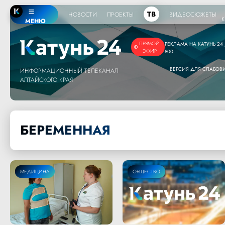
ТВ
НОВОСТИ
ПРОЕКТЫ
ВИДЕОСЮЖЕТЫ
МЕНЮ
ПРЯМОЙ
РЕКЛАМА НА КАТУНЬ 24 /
ЭФИР
800
ВЕРСИЯ ДЛЯ СЛАБО
ИНФОРМАЦИОННЫЙ ТЕЛЕКАНАЛ
АЛТАЙСКОГО КРАЯ
БЕРЕМЕННАЯ
ОБЩЕСТВО
МЕДИЦИНА
ОБЩЕСТВО