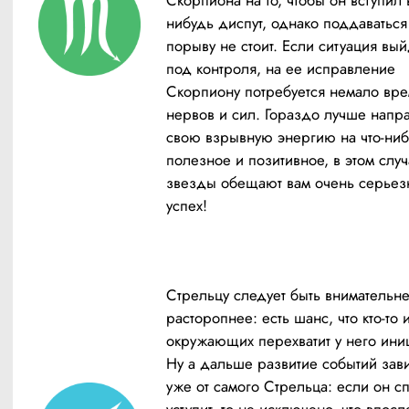
Скорпиона на то, чтобы он вступил 
нибудь диспут, однако поддаваться 
порыву не стоит. Если ситуация вый
под контроля, на ее исправление 
Скорпиону потребуется немало вре
нервов и сил. Гораздо лучше напра
свою взрывную энергию на что-ниб
полезное и позитивное, в этом случ
звезды обещают вам очень серьез
успех!
Стрельцу следует быть внимательне
расторопнее: есть шанс, что кто-то и
окружающих перехватит у него иниц
Ну а дальше развитие событий зави
уже от самого Стрельца: если он сп
уступит, то не исключено, что впосл