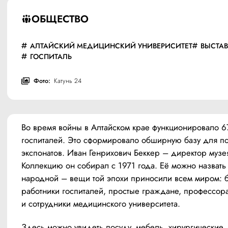
ОБЩЕСТВО
АЛТАЙСКИЙ МЕДИЦИНСКИЙ УНИВЕРИСИТЕТ
ВЫСТА
ГОСПИТАЛЬ
Фото:
Катунь 24
Во время войны в Алтайском крае функционировало 67
госпиталей. Это сформировало обширную базу для по
экспонатов. Иван Генрихович Беккер – директор музея
Коллекцию он собирал с 1971 года. Её можно назвать 
народной – вещи той эпохи приносили всем миром: 
работники госпиталей, простые граждане, профессора
и сотрудники медицинского университета.
Здесь можно увидеть посуду, мебель, хирургические 