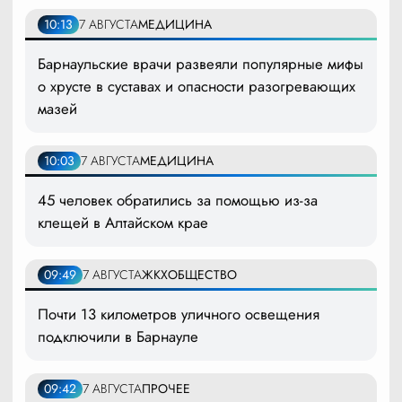
10:13
7 АВГУСТА
МЕДИЦИНА
Барнаульские врачи развеяли популярные мифы
о хрусте в суставах и опасности разогревающих
мазей
10:03
7 АВГУСТА
МЕДИЦИНА
45 человек обратились за помощью из-за
клещей в Алтайском крае
09:49
7 АВГУСТА
ЖКХ
ОБЩЕСТВО
Почти 13 километров уличного освещения
подключили в Барнауле
09:42
7 АВГУСТА
ПРОЧЕЕ