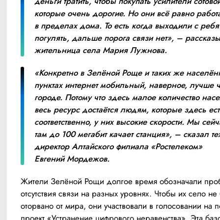
деньги тратить, чтобы покупать усилители сотовой
которые очень дорогие. Но они всё равно работа
в пределах дома. То есть когда выходили с ребя
погулять, дальше порога связи нет», – рассказыв
жительница села Мария Лужнова.
«Конкретно в Зелёной Роще и таких же населён
пунктах интернет мобильный, наверное, лучше ч
городе. Потому что здесь малое количество насе
весь ресурс достаётся людям, которые здесь есть
соответственно, у них высокие скорости. Мы сейч
там до 100 мегабит качает станция», – сказал те
директор Алтайского филиала «Ростелеком» 
Евгений Мордежов.
Жители Зелёной Рощи долгое время обозначали проб
отсутствия связи на разных уровнях. Чтобы их село не 
оторвано от мира, они участвовали в голосовании на п
проект «Устранение цифрового неравенства». Эта базо