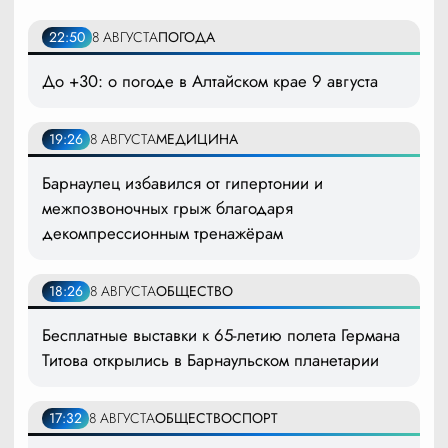
22:50
8 АВГУСТА
ПОГОДА
До +30: о погоде в Алтайском крае 9 августа
19:26
8 АВГУСТА
МЕДИЦИНА
Барнаулец избавился от гипертонии и
межпозвоночных грыж благодаря
декомпрессионным тренажёрам
18:26
8 АВГУСТА
ОБЩЕСТВО
Бесплатные выставки к 65-летию полета Германа
Титова открылись в Барнаульском планетарии
17:32
8 АВГУСТА
ОБЩЕСТВО
СПОРТ