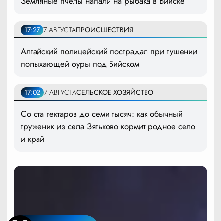
Земляные пчёлы напали на рыбака в Бийске
17:27
7 АВГУСТА
ПРОИСШЕСТВИЯ
Алтайский полицейский пострадал при тушении
полыхающей фуры под Бийском
17:02
7 АВГУСТА
СЕЛЬСКОЕ ХОЗЯЙСТВО
Со ста гектаров до семи тысяч: как обычный
труженик из села Зятьково кормит родное село
и край