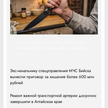
Старше на 20 лет и пьет: жительница
Камня-на-Оби решила убить избранницу
сына
Экс-начальнику спецуправления МЧС Бийска
вынесли приговор за хищение более 600 млн
рублей
Ремонт важной транспортной артерии досрочно
завершили в Алтайском крае