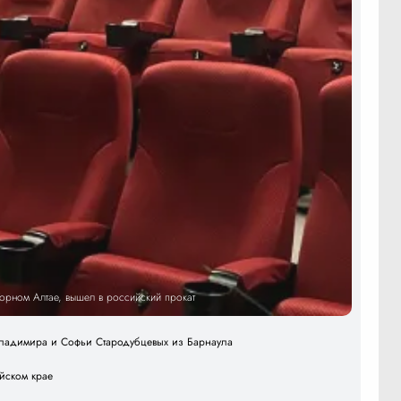
Горном Алтае, вышел в российский прокат
 Владимира и Софьи Стародубцевых из Барнаула
айском крае