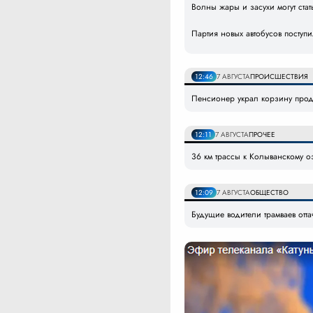
Волны жары и засухи могут ст
Партия новых автобусов поступ
12:46
7 АВГУСТА
ПРОИСШЕСТВИЯ
Пенсионер украл корзину прод
12:11
7 АВГУСТА
ПРОЧЕЕ
36 км трассы к Колыванскому 
12:09
7 АВГУСТА
ОБЩЕСТВО
Будущие водители трамваев отт