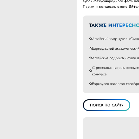
Кубок Международного фестиваля
Париж и станцевать около Эйфе
ТАКЖЕ ИНТЕРЕСНО
Алтайский театр кукол «Ска
Барнаульский академически
Алтайские подростки стали
С россыпью наград вернулс
конкурса
Барнаулец завоевал серебр
ПОИСК ПО САЙТУ