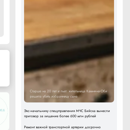
Старше на 20 лет и пьет: жительница Камня-на-Оби
решила убить избранницу сына
Экс-начальнику спецуправления МЧС Бийска вынесли
приговор за хищение более 600 млн рублей
Ремонт важной транспортной артерии досрочно