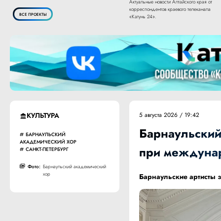
Актуальные новости Алтайского края от
корреспондентов краевого телеканала
ВСЕ ПРОЕКТЫ
«Катунь 24».
КУЛЬТУРА
5 августа 2026 / 19:42
Барнаульский
БАРНАУЛЬСКИЙ
АКАДЕМИЧЕСКИЙ ХОР
при междуна
САНКТ-ПЕТЕРБУРГ
Фото:
Барнаульский академический
хор
Барнаульские артисты 