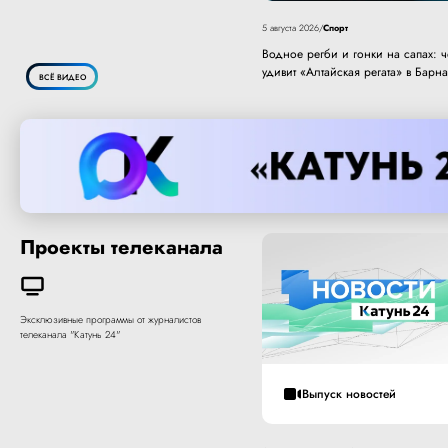
Спорт
5 августа 2026
/
Водное регби и гонки на сапах: 
удивит «Алтайская регата» в Барн
ВСЁ ВИДЕО
Проекты телеканала
Эксклюзивные программы от журналистов
телеканала "Катунь 24"
Выпуск новостей