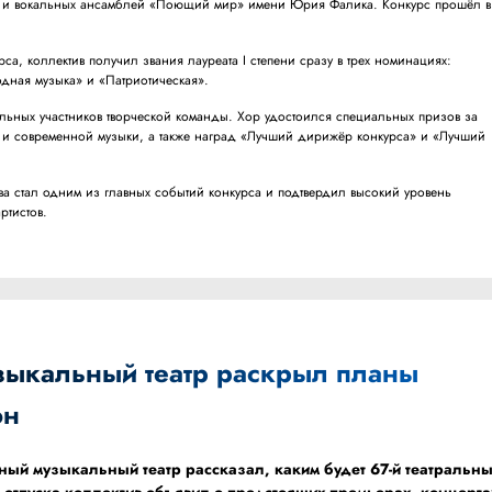
ов и вокальных ансамблей «Поющий мир» имени Юрия Фалика. Конкурс прошёл в
са, коллектив получил звания лауреата I степени сразу в трех номинациях:
дная музыка» и «Патриотическая».
ьных участников творческой команды. Хор удостоился специальных призов за
и современной музыки, а также наград «Лучший дирижёр конкурса» и «Лучший
ва стал одним из главных событий конкурса и подтвердил высокий уровень
ртистов.
зыкальный театр раскрыл планы
он
ный музыкальный театр рассказал, каким будет 67-й театральн
 отпуска коллектив объявил о предстоящих премьерах, концерта