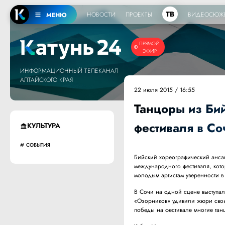
ТВ
НОВОСТИ
ПРОЕКТЫ
ВИДЕОСЮЖ
МЕНЮ
ПРЯМОЙ
ЭФИР
ИНФОРМАЦИОННЫЙ ТЕЛЕКАНАЛ
АЛТАЙСКОГО КРАЯ
22 июля 2015 / 16:55
Танцоры из Би
фестиваля в Со
КУЛЬТУРА
СОБЫТИЯ
Бийский хореографический анса
международного фестиваля, кот
молодым артистам уверенности в
В Сочи на одной сцене выступал
«Озорников» удивили жюри свои
победы на фестивале многие танц