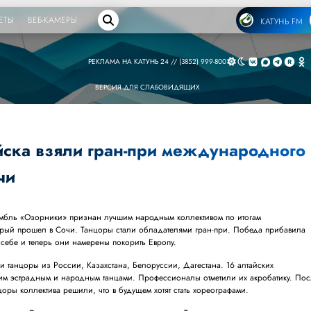
ЕТЫ
ВЕБ-КАМЕРЫ
КАТУНЬ FM
РЕКЛАМА НА КАТУНЬ 24 // (3852) 999-800
ВЕРСИЯ ДЛЯ СЛАБОВИДЯЩИХ
йска взяли гран-при международного
чи
мбль «Озорники» признан лучшим народным коллективом по итогам
орый прошел в Сочи. Танцоры стали обладателями гран-при. Победа прибавила
 себе и теперь они намерены покорить Европу.
и танцоры из России, Казахстана, Белоруссии, Дагестана. 16 алтайских
м эстрадным и народным танцами. Профессионалы отметили их акробатику. Пос
оры коллектива решили, что в будущем хотят стать хореографами.