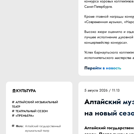
конкурса хоровых коллектив
Санкт-Петербурге.
Кроме главной награды конкур
«Современная музыка», «Наро
Высоко жюри оценило и отдел
лучшее исполнение духовной 
концертмейстер конкурса».
Успех барнаульского коллекти
исполнительского мастерства а
Перейти в новость
КУЛЬТУРА
5 августа 2026 / 11:13
Алтайский му
АЛТАЙСКИЙ МУЗЫКАЛЬНЫЙ
ТЕАТР
на новый сез
ТЕАТРАЛЬНЫЙ СЕЗОН
«ПРЕМЬЕРА»
Фото:
Алтайский государственный
Алтайский государствен
музыкальный театр
сезон. После выхода из