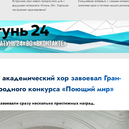
Встречаем утро нового прекрасного дня с
Ежедневное интервью с самыми интере
ведущими телеканала «Катунь 24». Хорошее
жителями края и гостями нашего региона
настроение гарантировано!
 академический хор завоевал Гран-
родного конкурса «Поющий мир»
завоевали сразу несколько престижных наград.