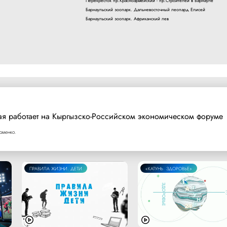
Перекресток пр.Красноармейский - пр.Строителей в Барнауле
Барнаульский зоопарк. Дальневосточный леопард Елисей
Барнаульский зоопарк. Африканский лев
ая работает на Кыргызско-Российском экономическом форуме
оменко.
ПРАВИЛА ЖИЗНИ. ДЕТИ
«КАТУНЬ. ЗДОРОВЬЕ»