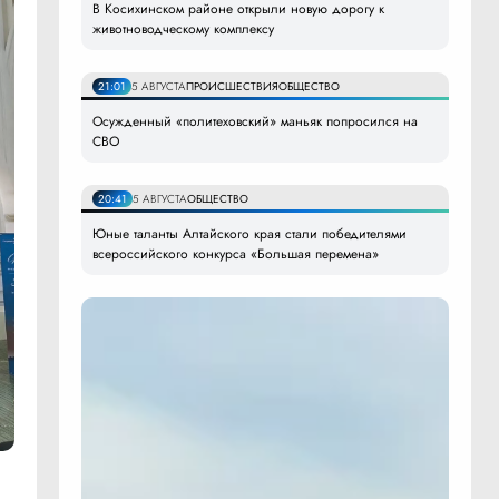
В Косихинском районе открыли новую дорогу к
животноводческому комплексу
21:01
5 АВГУСТА
ПРОИСШЕСТВИЯ
ОБЩЕСТВО
Осужденный «политеховский» маньяк попросился на
СВО
20:41
5 АВГУСТА
ОБЩЕСТВО
Юные таланты Алтайского края стали победителями
всероссийского конкурса «Большая перемена»