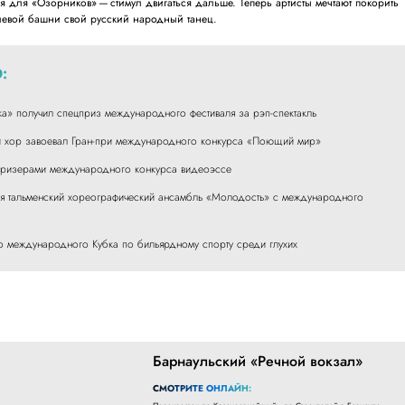
 для «Озорников» — стимул двигаться дальше. Теперь артисты мечтают покорить
левой башни свой русский народный танец.
:
зка» получил спецприз международного фестиваля за рэп-спектакль
й хор завоевал Гран-при международного конкурса «Поющий мир»
 призерами международного конкурса видеоэссе
я тальменский хореографический ансамбль «Молодость» с международного
о международного Кубка по бильярдному спорту среди глухих
Барнаульский «Речной вокзал»
СМОТРИТЕ ОНЛАЙН: