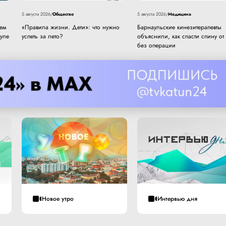
Общество
Медицина
5 августа 2026
/
5 августа 2026
/
чем
«Правила жизни. Дети»: что нужно
Барнаульские кинезитерапевты
ауле
успеть за лето?
объяснили, как спасти спину от
без операции
Новое утро
Интервью дня